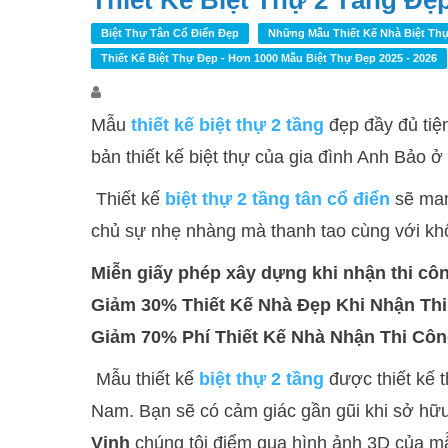
Thiết Kế Biệt Thự 2 Tầng Đẹ
Biệt Thự Tân Cổ Điển Đẹp
Những Mẫu Thiết Kế Nhà Biệt Thự
Thiết Kế Biệt Thự Đẹp - Hơn 1000 Mẫu Biệt Thự Đẹp 2025 - 2026
Mẫu
thiết kế biệt thự 2 tầng
đẹp đầy đủ tiệ
bản thiết kế biệt thự của gia đình Anh Bảo 
Thiết kế
biệt thự 2 tầng tân cổ điển
sẽ man
chủ sự nhẹ nhàng mà thanh tao cùng với khô
Miễn giấy phép xây dựng khi nhận thi côn
Giảm 30% Thiết Kế Nhà Đẹp Khi Nhận Th
Giảm 70% Phí Thiết Kế Nhà Nhận Thi Cô
Mẫu thiết kế
biệt thự 2 tầng
được thiết kế 
Nam. Bạn sẽ có cảm giác gần gũi khi sở hữ
Vinh
chúng tôi điểm qua hình ảnh 3D của mẫ