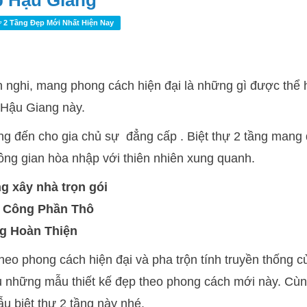
p Hậu Giang
 2 Tầng Đẹp Mới Nhất Hiện Nay
n nghi, mang phong cách hiện đại là những gì được thể 
ở Hậu Giang này.
g đến cho gia chủ sự đẳng cấp . Biệt thự 2 tầng mang 
ng gian hòa nhập với thiên nhiên xung quanh.
g xây nhà trọn gói
i Công Phần Thô
ng Hoàn Thiện
theo phong cách hiện đại và pha trộn tính truyền thống c
u những mẫu thiết kế đẹp theo phong cách mới này. Cù
u biệt thự 2 tầng này nhé.