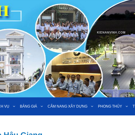
CH VỤ
BẢNG GIÁ
CẨM NANG XÂY DỰNG
PHONG THỦY
T