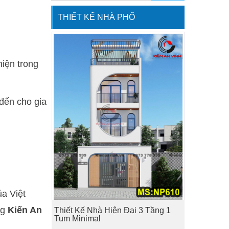
THIẾT KẾ NHÀ PHỐ
hiện trong
đến cho gia
ủa Việt
ng
Kiến An
Thiết Kế Nhà Hiện Đại 3 Tầng 1
Tum Minimal