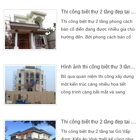
đại phối hợp hài hòa với kiến trúc cổ
Thi công biệt thự 2 tầng đẹp tại Củ Chi
điển đẹp tạo nên sự độc đáo trong
kiến trúc Tân cổ điển sang trọng. Mẫu
Thi công biệt thự 2 tầng phong cách
biệt thự 3 tầng thiết kế theo kiến trúc
bán cổ điển đang được nhiều gia chủ
[…]
hướng đến. Bởi phong cách bán cổ
điển đang thịnh hành. Mẫu thiết kế
biệt thự 2 tầng bán cổ điển hoành
tráng. Bề thế với những mảng khối
Hình ảnh thi công biệt thự 3 tầng hiện đại đẹp thực tế
khỏe khoắn được xây dựng sau một
thời gian thi công cần mẫn,. Nhiệt tình
Bỏ qua quan niệm thi công xây dựng
của đội thi công Kiến An Vinh. Dưới
một kiến trúc càng nhiều họa tiết
đây là những hình ảnh mà đội thi […]
công trình càng bắt mắt và sang
trọng. Ở thời buổi thực tại, các kiến
trúc được hướng tới hàng đầu hiện
nay là những kiến trúc đơn điệu. Giản
Thi công biệt thự 2 tầng đẹp tại Gò Vấp
bỏ các chi tiết rườm rà nhưng vẫn
khiến biệt thự trở nên có sức hút và
Thi công biệt thự 2 tầng tại Gò Vấp
cô cùng sang trọng. Mẫu điển hình
được Kiến An Vinh thiết kế cũng như