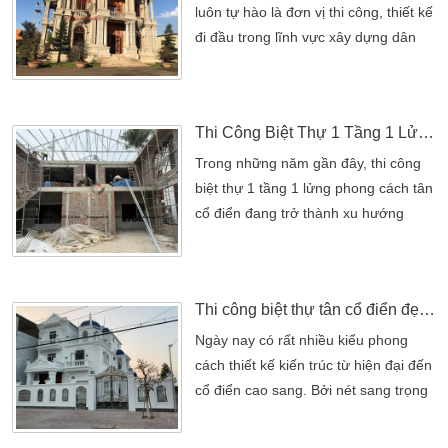
luôn tự hào là đơn vị thi công, thiết kế
đi đầu trong lĩnh vực xây dựng dân
dụng. Luôn được nhiều khách hàng
tin tưởng sử dựng các dịch vụ của
công ty. Kiến An Vinh sẽ luôn cố gắng
Thi Công Biệt Thự 1 Tầng 1 Lửng Phong Cách Tân Cổ Điển
để phát triển mạnh mẽ hơn nữa. Để
có thể đáp ứng được tất cả các nhu
Trong những năm gần đây, thi công
cầu của khách. Không chỉ trong thành
biệt thự 1 tầng 1 lửng phong cách tân
phố […]
cổ điển đang trở thành xu hướng
được nhiều gia chủ lựa chọn. Sự kết
hợp hài hòa giữa kiến trúc cổ điển
sang trọng và tư duy thiết kế hiện đại
Thi công biệt thự tân cổ điển đẹp 3 tầng
giúp công trình vừa bề thế, vừa tối ưu
công năng sử dụng. Đặc biệt, giải
Ngày nay có rất nhiều kiểu phong
pháp thi công 1 tầng 1 lửng mang
cách thiết kế kiến trúc từ hiện đại đến
đến không gian […]
cổ điển cao sang. Bởi nét sang trọng
nhưng lại đơn giản mà không quá cầu
kỳ ở các nét phào chỉ. Với nét hiện