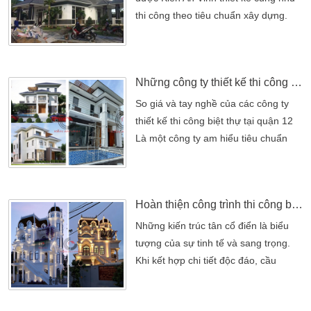
mô tả chi tiết về quá […]
thi công theo tiêu chuẩn xây dựng.
Kiến An Vinh chúng tôi luôn đảm bảo
các yếu tố kỹ thuật, cũng như thi công
tốt nhất Thi công biệt thự 2 tầng tại
Những công ty thiết kế thi công biệt thự tại quận 12 uy tín nhất
Gò Vấp được Kiến An Vinh thiết kế
cũng như thi công theo tiêu chuẩn
So giá và tay nghề của các công ty
xây dựng. Kiến An Vinh chúng tôi luôn
thiết kế thi công biệt thự tại quận 12
đảm bảo các yếu tố […]
Là một công ty am hiểu tiêu chuẩn
thiết kế thi công biệt thự chuyên
nghiệp với chi phí đầu tư thấp hơn so
với dự kiến của khách hàng. Kiến An
Hoàn thiện công trình thi công biệt thự 4 tầng tân cổ điển độc đáo
Vinh – công ty thiết kế thi công biệt
thự tại quận 12 uy tín. Tất cả các
Những kiến trúc tân cổ điển là biểu
công trình luôn được đầu tư chặt […]
tượng của sự tinh tế và sang trọng.
Khi kết hợp chi tiết độc đáo, cầu
thang đặt ở mặt tiền bên ngoài độc
đáo. Nối từ sân lên tầng 2 cùng tông