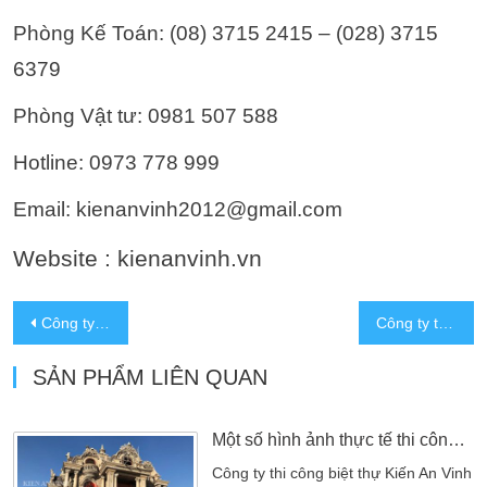
Phòng Kế Toán: (08) 3715 2415 – (028) 3715
6379
Phòng Vật tư: 0981 507 588
Hotline: 0973 778 999
Email: kienanvinh2012@gmail.com
Website : kienanvinh.vn
Công ty xây dựng biệt thự tại Tân Bình – nhà thầu uy tín (TPHCM)
Công ty thi công biệt thự đẹp tại Quận 2
SẢN PHẨM LIÊN QUAN
Một số hình ảnh thực tế thi công xây dựng biệt thự
Công ty thi công biệt thự Kiến An Vinh