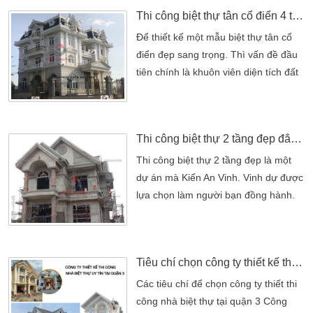
màu trắng thanh thoát. Công trình thi
Thi công biệt thự tân cổ điển 4 tầng đẹp
công biệt thự 4 tầng tân cổ điển này
mang lại một sức hút đáng kể. Hãy
Để thiết kế một mẫu biệt thự tân cổ
cùng khám phá chi tiết về kiến trúc,
điển đẹp sang trọng. Thì vấn đề đầu
thiết kế […]
tiên chính là khuôn viên diện tích đất
mà gia đình bạn có. Phải đủ rộng lớn
để đưa cho một ngôi biệt thự khang
trang hơn. Chính những ưu điểm của
Thi công biệt thự 2 tầng đẹp đẳng cấp
biệt thự đẹp cũng chính là sự đánh
giá cao của đội ngũ kiến trúc sư Kiến
Thi công biệt thự 2 tầng đẹp là một
An Vinh. Bởi khi kiến trúc đã dựng lên
dự án mà Kiến An Vinh. Vinh dự được
[…]
lựa chọn làm người bạn đồng hành.
Biệt thự 2 tầng hiện đại hoành tráng,
bề thế với những mảng khối khỏe
khoắn . Được xây dựng sau một thời
Tiêu chí chọn công ty thiết kế thi công nhà biệt thự tại quận 3
gian thi công cần mẫn. Nhiệt tình của
đội thi công Kiến An Vinh. Dưới đây là
Các tiêu chí để chọn công ty thiết thi
những hình ảnh mà đội thi công Kiến
công nhà biệt thự tại quận 3 Công