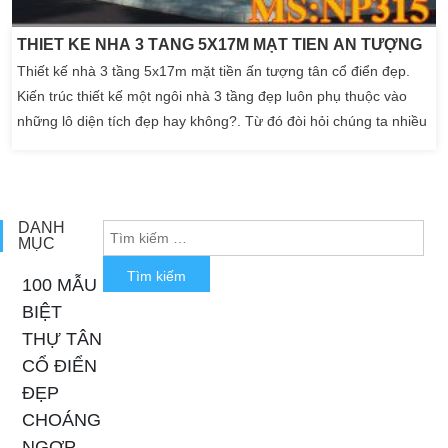
THIẾT KẾ NHÀ 3 TẦNG 5X17M MẶT TIỀN ẤN TƯỢNG
Thiết kế nhà 3 tầng 5x17m mặt tiền ấn tượng tân cổ điển đẹp.
Kiến trúc thiết kế một ngôi nhà 3 tầng đẹp luôn phụ thuộc vào
những lô diện tích đẹp hay không?. Từ đó đòi hỏi chúng ta nhiều
mơ ước riêng. Hoàn thành những mục tiêu mà gia đình bạn đề
ra để có một không gian ấm cúng thoải mái nhất. Hôm nay, công
ty thiết kế nhà đẹp Kiến […]
DANH
MỤC
100 MẪU
BIỆT
THỰ TÂN
CỔ ĐIỂN
ĐẸP
CHOÁNG
NGỢP