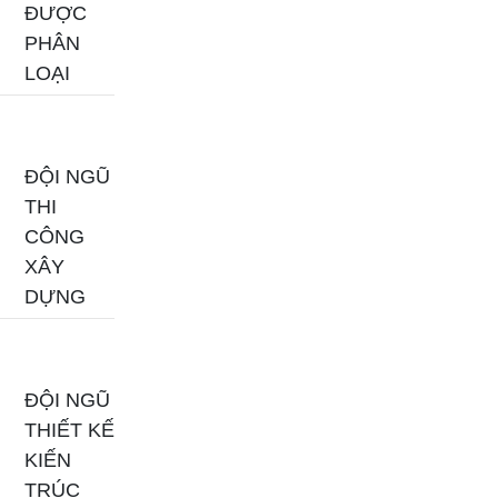
ĐƯỢC
PHÂN
LOẠI
ĐỘI NGŨ
THI
CÔNG
XÂY
DỰNG
ĐỘI NGŨ
THIẾT KẾ
KIẾN
TRÚC