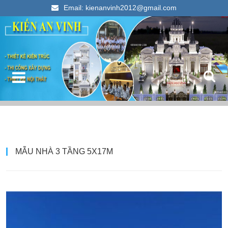
Email: kienanvinh2012@gmail.com
Kiến An Vinh
Thiết kế xây dựng nhà ống đẹp 2023
T
MẪU NHÀ 3 TẦNG 5X17M
k
c