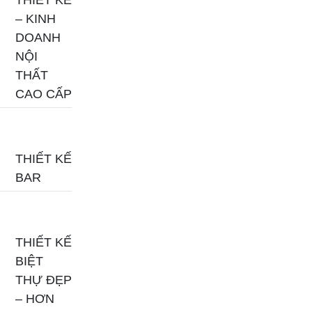
THIẾT KẾ
– KINH
DOANH
NỘI
THẤT
CAO CẤP
THIẾT KẾ
BAR
THIẾT KẾ
BIỆT
THỰ ĐẸP
– HƠN