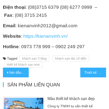
Điện thoại
: (08)3715 6379 (08) 6277 0999 –
Fax
: (08) 3715 2415
Email
: kienanvinh2012@gmail.com
Website
:
https://kienanvinh.vn/
Hotline
: 0973 778 999 – 0902 249 297
Tagged
khách sạn 3 tầng
khách sạn tân cổ điển
thiết kế khách sạn mini
Nét đẳng cấp của bản thiết kế mẫu khách sạn hiện đại 2 mặt tiền
Thiết kế khách sạn tân cổ điển 9x20m
SẢN PHẨM LIÊN QUAN
Mẫu thiết kế khách sạn đẹp
Công ty TNHH tư vấn thiết kế