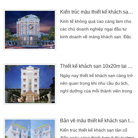
các chủ đầu tư kinh doanh khách sạn.
Kiến trúc mẫu thiết kế khách sạn 2 mặt tiền tân cổ điển
Và đối với chính các khách hàng lựa
chọn khách sạn để dùng chân nghỉ
Kinh tế không quá cao càng làm cho
dưỡng cũng dựa vào đánh giá khách
các chủ doanh nghiệp ngại đầu tư
quan đối với khách sạn […]
kinh doanh về mảng khách sạn. Đặc
biệt các khu vực mang địa hình lợi thế
cho việc kinh doanh như thiết kế
khách sạn 2 mặt tiền. Đòi hỏi khách
Thiết kế khách sạn 10x20m tại bình dương
sạn phải thật ấn tượng về mọi phần
mặt tiền để giúp thu hút lượng khách
Ngày nay thiết kế khách sạn càng trở
hàng thăm ghé. Qua đó, hiểu được
nên quan trọng khi nhu cầu du lịch,
tâm lý của số đông khách […]
nghỉ dưỡng của mỗi thành viên trong
gia đình. Bởi những dịp hè, lễ, tết là
một nhu cầu thiết thực nhất cho con
người chúng ta. Chúng chính những
Bản vẽ mẫu thiết kế khách sạn tân cổ điển đẹp 13x16m bán tầng hầm
tiêu điểm chính đó đã trở nên thiết
yếu hơn đối với mỗi người. Những
Kiến trúc thiết kế khách sạn tân cổ
mẫu khách sạn 10x20m đẹp không
điển ngày càng thịnh hơn ở thị trường