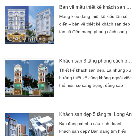
phương, phong tục tập quán, tín
Bản vẽ mẫu thiết kế khách sạn đẹp tân cổ điển có tầng hầm
Khách sạn đẹp nên lưu ý vị trí cửa ra
vào chiếm tới 3/5 ảnh hưởng tốt xấu
Mang kiểu dáng thiết kế kiểu tân cổ
trong kinh doanh. Thiết kế nội thất
điển – bản vẽ thiết kế khách sạn đẹp
khách sạn theo […]
tân cổ điển mang phong cách sang
trọng. Đây được đánh giá là mẫu
đáng đầu tư, bởi sự tiện nghi khi sử
dụng cũng như tiết kiệm tối đa chi phí
Khách sạn 3 tầng phong cách bán cổ điển
đầu tư từ khâu thiết kế đến khâu xây
dựng. Đồng thời mẫu khách sạn tân
Thiết kế khách sạn đẹp. Là những xu
cổ điển này còn được thiết kế dựa
hướng thiết kế cũng không ngoài việc
theo tiêu […]
thể hiện sự sang trọng, đẳng cấp
nhất định. Trong xu hướng chung
hiện nay. Thiết kế khách sạn ngày
càng có sự ảnh hưởng lớn của công
Khách sạn đẹp 5 tầng tại Long An
nghệ tiên tiến. Với diện tích xây dựng
khách sạn thì những mẫu thiết kế
Bạn đang có nhu cầu kinh doanh
khách sạn mà chúng tôi giới thiệu
khách sạn đẹp? Bạn đang tìm hiểu