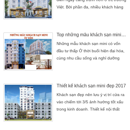
chỉ là nơi đơn thuần để lưu trú […]
Việt. Bởi phần đa, nhiều khách hàng
khi nghỉ dưỡng đều mong muốn thư
giản ở những không gian sang trọng
và tiện nghi. Chính vì thế nhiều chủ
Top những mẫu khách sạn mini ít vốn đầu tư – giá bình dân
đầu tư đã nắm bắt được tâm lý chung
của số đông khách hàng và đầu tư
Những mẫu khách sạn mini có vốn
kinh doanh. Mẫu thiết kế khách sạn
đầu tư thấp Ở thời buổi hiện đại hóa,
tân cổ điển và xu […]
cùng nhu cầu sống và nghỉ dưỡng
ngày càng nhiều. Qua đó việc lưu trú
của các du khách trong nước lẫn
quốc tế ngày càng đa dạng. Để đáp
Thiết kế khách sạn mini đẹp 2017
ứng được điều này, việc kinh doanh
những mẫu khách sạn mini ít vốn đầu
Khách sạn đẹp nên lưu ý vị trí cửa ra
tư nổi lên như một giải pháp kinh
vào chiếm tới 3/5 ảnh hưởng tốt xấu
doanh thông minh. Đầu tư thiết […]
trong kinh doanh. Thiết kế nội thất
khách sạn theo hình thức cửa lớn cần
phù hợp với điều kiện khí hậu địa