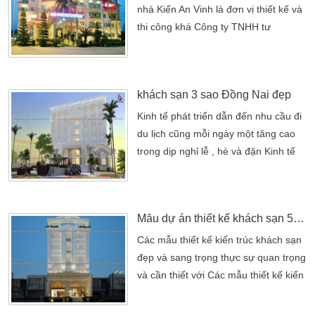
nhà Kiến An Vinh là đơn vị thiết kế và
thi công khá Công ty TNHH tư
vấn thiết kế nhà Kiến An Vinh là đơn
vị thiết kế và thi công khách sạn hàng
đầu tại Tp.HCM, với kinh nghiệm
khách sạn 3 sao Đồng Nai đẹp
nhiều năm trong lĩnh vực thiết kế
khách sạn, đội ngũ kiến trúc sư giỏi
Kinh tế phát triển dẫn đến nhu cầu đi
Kiến An Vinh đã và đang thiết kế và
du lịch cũng mỗi ngày một tăng cao
thi công nhiều công trình khách sạn
trong dịp nghỉ lễ , hè và đặn Kinh tế
lớn nhỏ, với […]
phát triển dẫn đến nhu cầu đi du lịch
cũng mỗi ngày một tăng cao trong dịp
nghỉ lễ , hè và đặc biệt là dịp tết .Từ
Mẫu dự án thiết kế khách sạn 5 tầng bán cổ điển
đó , dẫn đến một số tỉnh , thành phố
có tiềm năng phát triển về ngành du
Các mẫu thiết kế kiến trúc khách sạn
lịch như […]
đẹp và sang trọng thực sự quan trọng
và cần thiết với Các mẫu thiết kế kiến
trúc khách sạn đẹp và sang trọng
thực sự quan trọng và cần thiết với