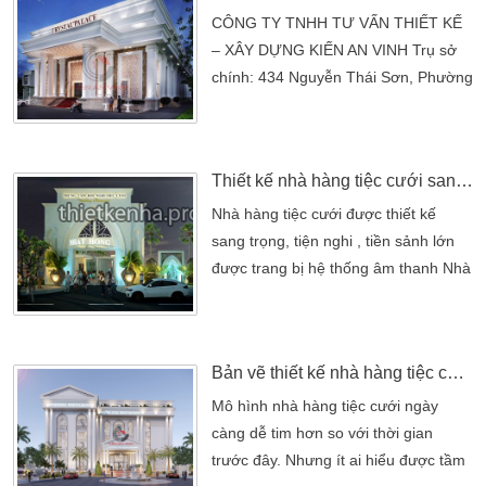
tố điều tạo nên ấn tượng trong họ:
CÔNG TY TNHH TƯ VẤN THIẾT KẾ
Phong cách thái độ phục vụ của nhà
– XÂY DỰNG KIẾN AN VINH Trụ sở
hàng, Kiến trúc không gian thiết kế
chính: 434 Nguyễn Thái Sơn, Phường
nhà hàng, Chất […]
5, Quận Gò Vấp, TP.HCM VPĐD : 52
Tân Chánh Hiệp 36, P. Tân Chánh
Hiệp, Quận 12, TP.HCM Điện thoại:
Thiết kế nhà hàng tiệc cưới sang trọng nhất
(08)3715 6379 (08) 6277 0999 –
Fax: (08) 3715 2415 Email:
Nhà hàng tiệc cưới được thiết kế
kienanvinh2012@gmail.com Website:
sang trọng, tiện nghi , tiền sảnh lớn
https://kienanvinh.vn/ Hotline: 0973
được trang bị hệ thống âm thanh Nhà
778 999 – 0902 249 297
hàng tiệc cưới được thiết kế sang
trọng, tiện nghi , tiền sảnh lớn được
trang bị hệ thống âm thanh ánh sáng
Bản vẽ thiết kế nhà hàng tiệc cưới – mẫu nhà hàng đẹp tại Bình Thạnh
hiện đại thoáng mát nhiều phong
cảnh đẹp thích hợp cho việc chụp
Mô hình nhà hàng tiệc cưới ngày
hình quay phim lưu niệm, bãi xe rộng
càng dễ tim hơn so với thời gian
rãi, an toàn. Dịch vụ trang trí tiệc […]
trước đây. Nhưng ít ai hiểu được tầm