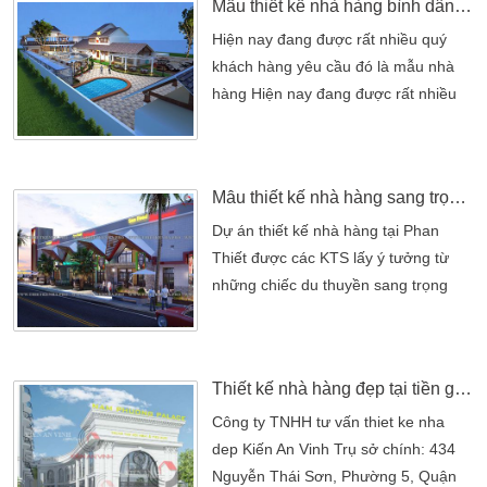
Mẫu thiết kế nhà hàng bình dân đẹp
Phố Hồ Chí Minh hơn 10 năm và
ngày càng thể hiện đẳng cấp của một
Hiện nay đang được rất nhiều quý
nhà hàng bậc nhất tại khu vực Gò
khách hàng yêu cầu đó là mẫu nhà
Vấp, Bình Thạnh và các quận […]
hàng Hiện nay đang được rất nhiều
quý khách hàng yêu cầu đó là mẫu
nhà hàng được thiết kế nhà hàng
bình dân do chủ đầu tư yêu cầu thiết
Mẫu thiết kế nhà hàng sang trọng tại Phan Thiết
kế nằm trên trục đường chính của
thành phố ngôi nhà hiện ra sừng
Dự án thiết kế nhà hàng tại Phan
sửng với đầy đủ công năng và tính
Thiết được các KTS lấy ý tưởng từ
sang trọng thẩm mỹ. Nội thất nhà […]
những chiếc du thuyền sang trọng
nhằm đem lại cho bạn một không
gian gần gũi với biển hơn khi đến nơi
đây. Dự án thiết kế nhà hàng tại Phan
Thiết kế nhà hàng đẹp tại tiền giang
Thiết được các KTS lấy ý tưởng từ
những chiếc du thuyền sang trọng
Công ty TNHH tư vấn thiet ke nha
nhằm đem lại cho bạn một không
dep Kiến An Vinh Trụ sở chính: 434
gian gần gũi với biển hơn khi đến nơi
Nguyễn Thái Sơn, Phường 5, Quận