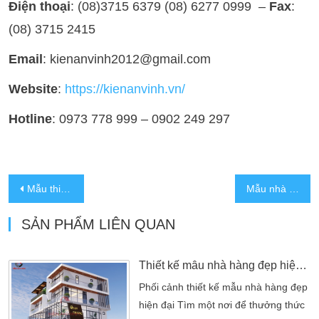
Điện thoại
: (08)3715 6379 (08) 6277 0999 –
Fax
:
(08) 3715 2415
Email
: kienanvinh2012@gmail.com
Website
:
https://kienanvinh.vn/
Hotline
: 0973 778 999 – 0902 249 297
Mẫu thiết kế nhà hàng tiệc cưới kết hợp với nhà ở
Mẫu nhà hàng Vườn Cau được cải tạo
SẢN PHẨM LIÊN QUAN
Thiết kế mẫu nhà hàng đẹp hiện đại không gian mở
Phối cảnh thiết kế mẫu nhà hàng đẹp
hiện đại Tìm một nơi để thưởng thức