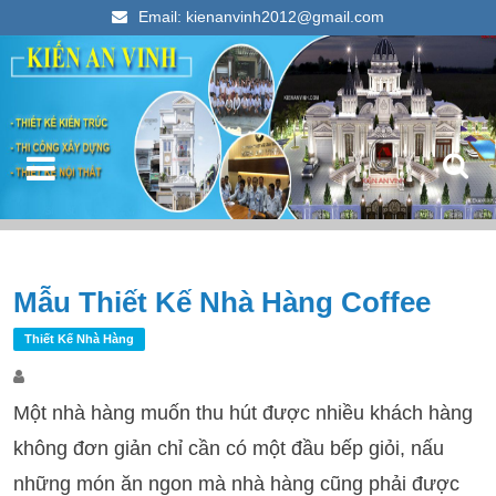
Email: kienanvinh2012@gmail.com
Kiến An Vinh
Thiết kế xây dựng nhà ống đẹp 2023
Điều hướng bài viết
Mẫu Thiết Kế Nhà Hàng Coffee
T
k
Thiết Kế Nhà Hàng
c
Một nhà hàng muốn thu hút được nhiều khách hàng
không đơn giản chỉ cần có một đầu bếp giỏi, nấu
những món ăn ngon mà nhà hàng cũng phải được