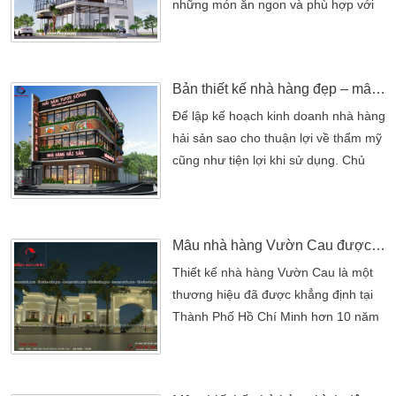
những món ăn ngon và phù hợp với
sở thích. Phần lớn nhiều thực khách
thường tìm đến những không gian
thông thoáng và dễ chịu. Nhà hàng
Bản thiết kế nhà hàng đẹp – mẫu nhà hàng hải sản sang trọng phí rẻ
thường là điểm đến của các các
nhân, tập thể hay lui tới để tìm không
Để lập kế hoạch kinh doanh nhà hàng
khí thoải mái. Cũng vì thế nhiều nhà
hải sản sao cho thuận lợi về thẩm mỹ
hàng ngày càng xuất hiện nhiều.
cũng như tiện lợi khi sử dụng. Chủ
Dưới […]
đầu tư cần chọn đơn vị uy tín có thể
thay mình lên ý tưởng thiết kế nhà
hàng đẹp và hợp thời. Đặc biệt chi
Mẫu nhà hàng Vườn Cau được cải tạo
phí thiết kế kiến tạo nên mẫu nhà
hàng đẹp phải đảm bảo vừa đáp ứng
Thiết kế nhà hàng Vườn Cau là một
thẩm mỹ. Đồng thời vừa đáp ứng
thương hiệu đã được khẳng định tại
được […]
Thành Phố Hồ Chí Minh hơn 10 năm
và ngày càng thể hiện đẳng cấp Thiết
kế nhà hàng Vườn Cau là một thương
hiệu đã được khẳng định tại Thành