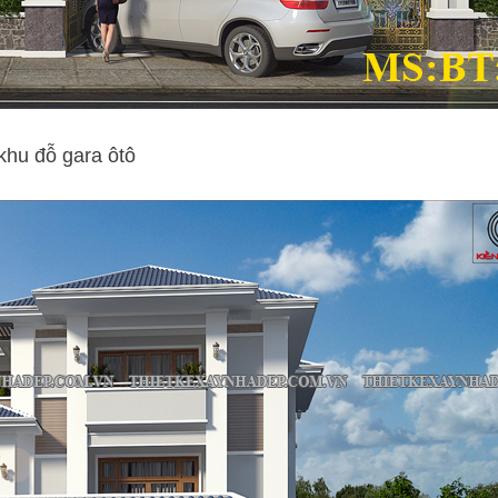
khu đỗ gara ôtô