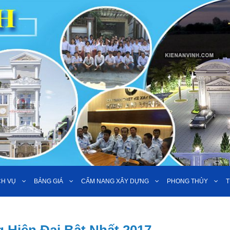
CH VỤ
BẢNG GIÁ
CẨM NANG XÂY DỰNG
PHONG THỦY
T