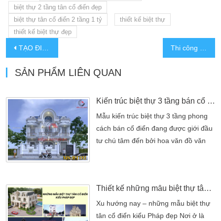
biệt thự 2 tầng tân cổ điển đẹp
biệt thự tân cổ điển 2 tầng 1 tỷ
thiết kế biệt thự
thiết kế biệt thự đẹp
TẠO ĐIỂM NHẤN CHO NHÀ ỐNG VỚI THIẾT KẾ SÁNG TẠO NĂM 2025
Thi công biệt thự 2 tầng mái thái tại Long An
SẢN PHẨM LIÊN QUAN
Kiến trúc biệt thự 3 tầng bán cổ điển đẹp nhất
Mẫu kiến trúc biệt thự 3 tầng phong
cách bán cổ điển đang được giới đầu
tư chú tâm đến bởi hoa văn đồ văn
đồ sợ Mang phong cách quý tộc, kiến
trúc biệt thự 3 tầng bán cổ điển luôn
là lựa chọn hàng đầu của những kiến
Thiết kế những mẫu biệt thự tân cổ điển kiểu Pháp đẹp
trúc biệt thự đồ sộ. Và hiện nay trào
lưu kiến trúc hiện đại, cách tân ngày
Xu hướng nay – những mẫu biệt thự
càng phát triển nhưng với phong cách
tân cổ điển kiểu Pháp đẹp Nơi ở là