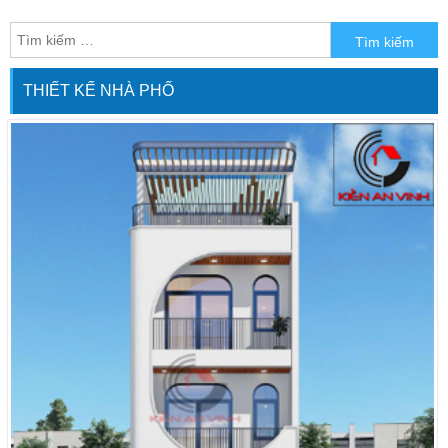
tuân theo lối kiến trúc bán cổ điển. Là
sự kết hợp phong cách hiện đại và
tân cổ điển, hòa với ý tưởng độc đáo
từ kiến trúc sư Cường. Đã mang đến
THIẾT KẾ NHÀ PHỐ
cho anh Toản tại […]