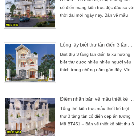
kiến trúc sắc sảo đầy mạnh mẽ
cổ điển mang kiến trúc độc đáo so với
những cũng đẹp đến ngỡ ngàng. Hầu
thời đại mới ngày nay. Bản vẽ mẫu
hết những nhà biệt thự tân cổ điển
biệt thự 3 tầng tân cổ điển mang nét
đều được trang […]
đẹp thời thượng của phong cách hiện
đại. Đồng thời, kiến trúc mẫu biệt thự
Lộng lẫy biệt thự tân điển 3 tầng đẹp giữa thành phố Bình Dương
3 tầng còn xen lẫn nét đẹp cổ điển tất
cả mang lại điểm nhấn ấn tượng cho
Biệt thự 3 tầng tân điển là xu hướng
kiến trúc chung. Bản thiết kế […]
biệt thự được nhiều nhiều người yêu
thích trong những năm gần đây. Với
công trình kiến trúc tân điển có ưu
điểm là chi phí thiết kế được tối giản
mà vẻ đẹp vẫn rất sang trọng. Đây là
Điểm nhấn bản vẽ mẫu thiết kế biệt thự 3 tầng tân cổ điển đẹp
công trình biệt thự được Kiến Trúc Sư
Kiến An Vinh nổ lực sáng tạo cho gia
Tổng thể kiến trúc mẫu thiết kế biệt
đình Anh Thọ ở Bình Dương Thiết kế
thự 3 tầng tân cổ điển đẹp ấn tượng
biệt […]
Mã BT451 – Bản vẽ thiết kế biệt thự 3
tầng tân cổ điển đẹp , được thiết kế