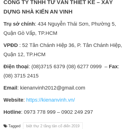
CÔNG TY TNHH TƯ VẤN THIẾT KẾ – XÂY
DỰNG NHÀ KIẾN AN VINH
Trụ sở chính
: 434 Nguyễn Thái Sơn, Phường 5,
Quận Gò Vấp, TP.HCM
VPĐD
: 52 Tân Chánh Hiệp 36, P. Tân Chánh Hiệp,
Quận 12, TP.HCM
Điện thoại
: (08)3715 6379 (08) 6277 0999 –
Fax
:
(08) 3715 2415
Email
: kienanvinh2012@gmail.com
Website
:
https://kienanvinh.vn/
Hotline
: 0973 778 999 – 0902 249 297
Tagged
biệt thự 2 tầng tân cổ điển 2019