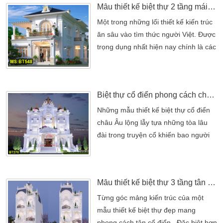
Mẫu thiết kế biệt thự 2 tầng mái nhật tân cổ điển 4 phòng ngủ
trúc sư của Kiến Trúc Sư Kiến An
Vinh. Chắc chắn khi chiêm ngưỡng
Một trong những lối thiết kế kiến trúc
những hình ảnh của mẫu dinh thự 3
ăn sâu vào tìm thức người Việt. Được
tầng tân cổ điển của gia đình Anh […]
trọng dụng nhất hiện nay chính là các
mẫu nhà biệt thự tân cổ điển. Công
trình mang thiết kế tráng lệ, không
cần diện tích phải quá rộng, nhưng
Biệt thự cổ điển phong cách châu âu đẹp nhất
vẫn đảm bảo được nét sang trọng.
BT548 là một mẫu thiết kế biệt thự 2
Những mẫu thiết kế biệt thự cổ điển
tầng mái nhật tân cổ điển đẹp. Phù
châu Âu lộng lẫy tựa những tòa lâu
hợp cho những gia đình […]
đài trong truyện cổ khiến bao người
ngưỡng mộ và say mê. Không chỉ
biểu trưng cho sự quý phái và đẳng
cấp riêng biệt cho chủ đầu tư. Mà là
Mẫu thiết kế biệt thự 3 tầng tân cổ điển mặt tiền đẹp 8x14m
những biệt thự này còn mang vẻ đẹp
đi cùng năm tháng. Biệt thự cổ điển
Từng góc mảng kiến trúc của một
luôn xứng đáng là phong cách kiến
mẫu thiết kế biệt thự đẹp mang
trúc để các chủ đầu tư học […]
phong cách tân cổ điển . Đặc biệt hơn