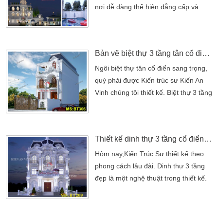
đầy tính nghệ thuật, […]
nơi dễ dàng thể hiện đẳng cấp và
phong cách sống của gia chủ. Vì thế
nhiều chủ đầu tư hướng đến những
mẫu biệt thự tân cổ điển kiểu Pháp
Bản vẽ biệt thự 3 tầng tân cổ điển tại Bình Dương
đẹp. Vừa để khẳng định vị thế, vừa
giúp cải thiện lối sống thời thượng
Ngôi biệt thự tân cổ điển sang trọng,
cho cả gia đình. Phong cách kiến trúc
quý phái được Kiến trúc sư Kiến An
tân cổ điển Pháp […]
Vinh chúng tôi thiết kế. Biệt thự 3 tầng
mang phong cách tân cổ điển châu
âu trên yêu cầu của chủ đầu tư. Với
nét phối hợp các đường nét cũng như
Thiết kế dinh thự 3 tầng cổ điển đẹp
vận dụng giật khối linh hoạt. Đã cho
gia đình anh một tỉ lệ kiến trúc tân cổ
Hôm nay,Kiến Trúc Sư thiết kế theo
điển hài hòa. Tiếp theo đó được sử
phong cách lâu đài. Dinh thự 3 tầng
[…]
đẹp là một nghệ thuật trong thiết kế.
Dinh thự nguy nga tráng lệ đó mang
những nét tinh tú của phong cách cổ
điển Châu Âu. Tâm huyết của kiến