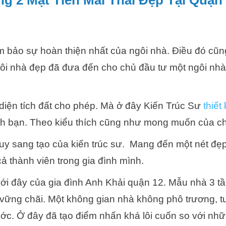
g 2 Mặt Tiền Mái Thái Đẹp Tại Quận
m bảo sự hoàn thiện nhất của ngôi nhà. Điều đó cũ
gôi nhà đẹp đã đưa đến cho chủ đầu tư một ngôi nh
diện tích đất cho phép. Mà ở đây Kiến Trúc Sư
thiết
h bạn. Theo kiểu thích cũng như mong muốn của ch
duy sang tạo của kiến trúc sư. Mang đến một nét đẹ
cả thành viên trong gia đình mình.
ưới đây của gia đình Anh Khải quận 12. Mẫu nhà 3 tầ
và vững chãi. Một không gian nhà không phô trương, t
ớc. Ở đây đã tạo điểm nhấn khá lôi cuốn so với nh