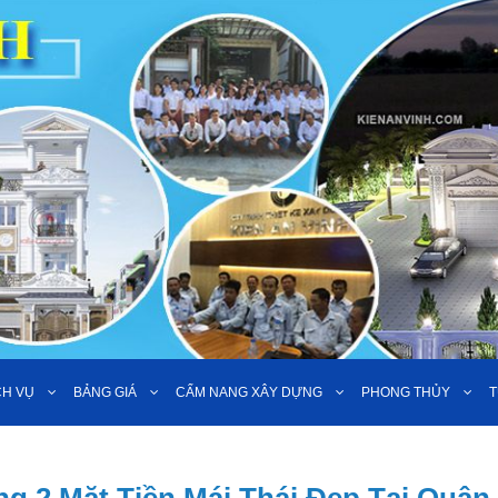
CH VỤ
BẢNG GIÁ
CẨM NANG XÂY DỰNG
PHONG THỦY
T