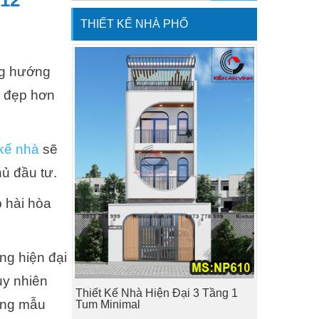
 12
THIẾT KẾ NHÀ PHỐ
ng hướng
à đẹp hơn
 kế nhà
sẽ
ủ đầu tư.
p hài hòa
ng hiện đại
uy nhiên
Thiết Kế Nhà Hiện Đại 3 Tầng 1
ững mẫu
Tum Minimal