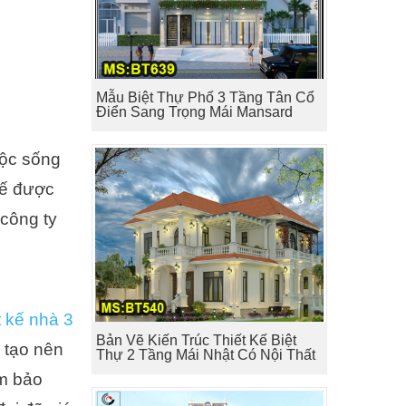
Mẫu Biệt Thự Phố 3 Tầng Tân Cổ
Điển Sang Trọng Mái Mansard
uộc sống
 kế được
công ty
t kế nhà 3
Bản Vẽ Kiến Trúc Thiết Kế Biệt
a tạo nên
Thự 2 Tầng Mái Nhật Có Nội Thất
ảm bảo