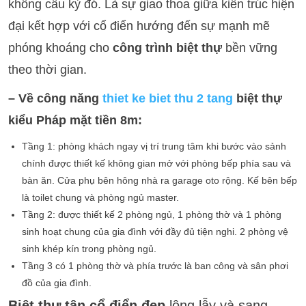
không cầu kỳ đó. Là sự giao thoa giữa kiến trúc hiện
đại kết hợp với cổ điển hướng đến sự mạnh mẽ
phóng khoáng cho
công trình biệt thự
bền vững
theo thời gian.
– Về công năng
thiet ke biet thu 2 tang
biệt thự
kiểu Pháp mặt tiền 8m:
Tầng 1: phòng khách ngay vị trí trung tâm khi bước vào sảnh
chính được thiết kế không gian mở với phòng bếp phía sau và
bàn ăn. Cửa phụ bên hông nhà ra garage oto rộng. Kế bên bếp
là toilet chung và phòng ngủ master.
Tầng 2: được thiết kế 2 phòng ngủ, 1 phòng thờ và 1 phòng
sinh hoạt chung của gia đình với đầy đủ tiện nghi. 2 phòng vệ
sinh khép kín trong phòng ngủ.
Tầng 3 có 1 phòng thờ và phía trước là ban công và sân phơi
đồ của gia đình.
Biệt thự tân cổ điển đẹp
lộng lẫy và sang