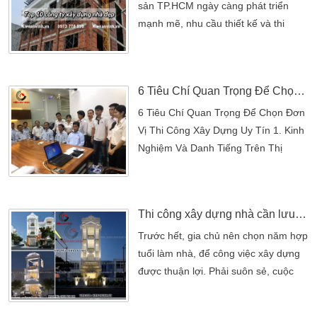
nhiều ưu điểm nổi bật về kỹ thuật,
sản TP.HCM ngày càng phát triển
kinh tế và độ bền công […]
mạnh mẽ, nhu cầu thiết kế và thi
công nhà đẹp trở thành xu hướng tất
yếu. Từ những công trình dân dụng
như nhà phố, biệt thự, nhà ống hiện
6 Tiêu Chí Quan Trọng Để Chọn Đơn Vị Thi Công Xây Dựng Uy Tín
đại, cho đến nhà hàng, khách sạn,
quán café, tất cả đều cần bàn tay
6 Tiêu Chí Quan Trọng Để Chọn Đơn
khéo léo của những đơn vị xây dựng
Vị Thi Công Xây Dựng Uy Tín 1. Kinh
chuyên nghiệp.Bài viết hôm nay sẽ
Nghiệm Và Danh Tiếng Trên Thị
giúp bạn […]
Trường Một đơn vị thi công xây dựng
uy tín thường có từ 5-10 năm kinh
nghiệm và được khách hàng đánh giá
Thi công xây dựng nhà cần lưu ý gì?
cao. Hãy kiểm tra: Số năm hoạt động
Trước hết, gia chủ nên chọn năm hợp
và các dự án đã hoàn thành (nhà
tuổi làm nhà, để công việc xây dựng
phố, biệt thự, nhà cấp 4). Đánh giá
được thuận lợi. Phải suôn sẻ, cuộc
trên Google, Facebook hoặc các […]
sống gia đình sau này ấm no, hạnh
phúc. Đối với ngôi nhà của mình, chủ