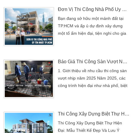
đầu tư nên chọn phương pháp xây
Đơn Vị Thi Công Nhà Phố Uy Tín Nhất Thành Phố Hồ Chí Minh
nhà theo phong thủy. Đây là sự liên
kết chung giữa đất đai, môi trường và
Bạn đang sở hữu một mảnh đất tại
con người. Điều này sẽ mang lại
TP.HCM và ấp ủ dự định xây dựng
nhiều thành công, hạnh phúc và […]
một tổ ấm hiện đại, tiện nghi cho gia
đình? Bạn lo lắng về chi phí phát
sinh, vật tư kém chất lượng hay tiến
độ thi công bị kéo dài? Việc chọn lựa
Báo Giá Thi Công Sàn Vượt Nhịp 2025 – Cập Nhật Mới Nhất
một đơn vị thi công nhà phố uy tín
chính là bước đệm quan trọng nhất
1. Giới thiệu về nhu cầu thi công sàn
giúp biến bản vẽ mơ ước thành hiện
vượt nhịp năm 2025 Năm 2025, các
thực […]
công trình hiện đại như nhà phố, biệt
thự, showroom, nhà xưởng và trung
tâm thương mại đều ưu tiên không
gian rộng – thoáng – ít cột. Điều này
Thi Công Xây Dựng Biệt Thự Hiện Đại: Mẫu Thiết Kế Đẹp Và Lưu Ý Phong Thủy
làm cho nhu cầu thi công sàn vượt
nhịp tăng mạnh, đặc biệt là các nhịp
Thi Công Xây Dựng Biệt Thự Hiện
lớn từ 10m, 12m, 15m đến 20m. Các
Đại: Mẫu Thiết Kế Đẹp Và Lưu Ý