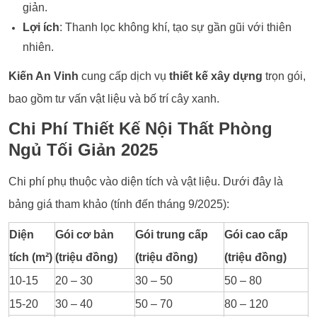
giản.
Lợi ích
: Thanh lọc không khí, tạo sự gần gũi với thiên
nhiên.
Kiến An Vinh
cung cấp dịch vụ
thiết kế xây dựng
trọn gói,
bao gồm tư vấn vật liệu và bố trí cây xanh.
Chi Phí Thiết Kế Nội Thất Phòng
Ngủ Tối Giản 2025
Chi phí phụ thuộc vào diện tích và vật liệu. Dưới đây là
bảng giá tham khảo (tính đến tháng 9/2025):
Diện
Gói cơ bản
Gói trung cấp
Gói cao cấp
tích (m²)
(triệu đồng)
(triệu đồng)
(triệu đồng)
10-15
20 – 30
30 – 50
50 – 80
15-20
30 – 40
50 – 70
80 – 120