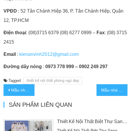
VPĐD
: 52 Tân Chánh Hiệp 36, P. Tân Chánh Hiệp, Quận
12, TP.HCM
Điện thoại
: (08)3715 6379 (08) 6277 0999 –
Fax
: (08) 3715
2415
Email
:
kienanvinh2012@gmail.com
Đường dây nóng
:
0973 778 999 – 0902 249 297
Tagged
thiết kế nội thất phòng ngủ đẹp
Mẫu nhà 5 tầng 4x14m có thang máy 4 phòng ngủ hiện đại đẹp tại Quận 11
Mẫu nhà 4 tầng 5x15m hiện đại tại Quận 6
SẢN PHẨM LIÊN QUAN
Thiết Kế Nội Thất Biệt Thự Sang Trọng – Đẳng Cấp & Tinh Tế
Thiết Kế Nội Thất Biệt Thự Sang