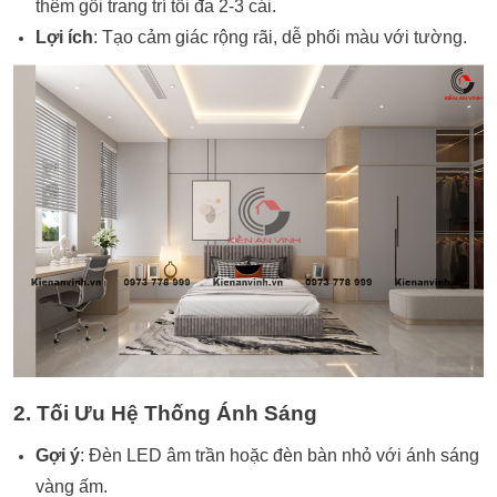
thêm gối trang trí tối đa 2-3 cái.
Lợi ích
: Tạo cảm giác rộng rãi, dễ phối màu với tường.
2. Tối Ưu Hệ Thống Ánh Sáng
Gợi ý
: Đèn LED âm trần hoặc đèn bàn nhỏ với ánh sáng
vàng ấm.