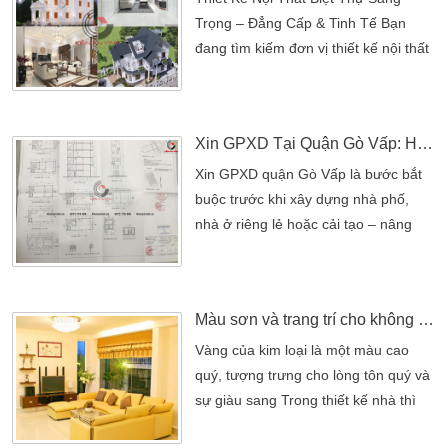
Trọng – Đẳng Cấp & Tinh Tế Bạn
đang tìm kiếm đơn vị thiết kế nội thất
biệt thự sang trọng để khẳng định
phong cách sống đẳng cấp?Với hơn
15 năm kinh nghiệm trong lĩnh vực
Xin GPXD Tại Quận Gò Vấp: Hướng Dẫn Chi Tiết Thủ Tục Xin GPXD Quận Gò Vấp Nhanh Chóng, Uy Tín 2026
thiết kế – thi công biệt thự, Kiến An
Vinh mang đến những không gian
Xin GPXD quận Gò Vấp là bước bắt
sống tinh tế, đậm dấu ấn cá nhân, kết
buộc trước khi xây dựng nhà phố,
hợp hoàn hảo giữa thẩm mỹ, tiện […]
nhà ở riêng lẻ hoặc cải tạo – nâng
tầng công trình trên địa bàn quận Gò
Vấp, TP.HCM. Tuy nhiên, do quy
hoạch đô thị phức tạp, hẻm nhỏ
Màu sơn và trang trí cho không gian Thổ
nhiều, lộ giới thay đổi liên tục, rất
nhiều hồ sơ xin giấy phép xây dựng
Vàng của kim loại là một màu cao
tại Gò Vấp bị trả về hoặc kéo dài thời
quý, tượng trưng cho lòng tôn quý và
gian xử lý. Với […]
sự giàu sang Trong thiết kế nhà thì
nội thất, vật liệu trang trí phù hợp với