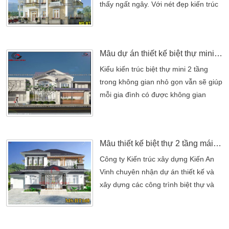
tố mang […]
thấy ngất ngây. Với nét đẹp kiến trúc
gay từ cái nhìn đầu tiên đã làm cho
người ta có thiện cảm vấn vương.
Một chút nỗi buồn khi được biết ngôi
Mẫu dự án thiết kế biệt thự mini 2 tầng đẹp tại Củ Chi
biệt thự này thiết kế thi công. Với giá
lớn hơn với túi tiền mà họ không đủ,
Kiểu kiến trúc biệt thự mini 2 tầng
phải nói nếu quý khách nào mong
trong không gian nhỏ gọn vẫn sẽ giúp
muốn […]
mỗi gia đình có được không gian
sống hợp lý cho gia đình vừa và nhỏ,
phù hợp với chi phí và diện tích đất
sử dụng. Để có được một ngôi nhà
Mẫu thiết kế biệt thự 2 tầng mái thái đẹp tại Đồng Nai
với không gian sống phù hợp thì việc
thiết kế những biệt thự mini 2 tầng trở
Công ty Kiến trúc xây dựng Kiến An
nên thực tế và phù hợp hơn. Kiểu
Vinh chuyên nhận dự án thiết kế và
kiến […]
xây dựng các công trình biệt thự và
nhà phố. Theo yêu cầu của khách
hàng Anh Trọng, dự án thiết kế 2 tầng
biệt thự mái thái hoàn thành vào