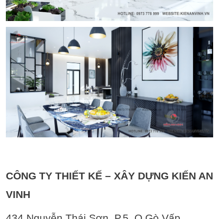
CÔNG TY THIẾT KẾ – XÂY DỰNG KIẾN AN
VINH
434 Nguyễn Thái Sơn, P.5, Q.Gò Vấp,