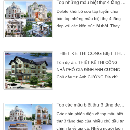
Top những mẫu biệt thự 4 tầng đẹp hiện đại, tân cổ điển Pháp…
những ngày đầu năm 2018. Thiết kế
biệt thự 2 tầng mái thái đã không còn
Delete khỏi bộ sưu tập tuyển chọn
xa lạ với người Việt Nam. Sau khi
bản top những mẫu biệt thự 4 tầng
thảo luận và bàn bạc cùng […]
đẹp với các kiến trúc lỗi thời. Thay
vào đó là những công trình bản vẽ
thiết kế đã được chọn lọc khắt khe.
Từng đường nét đến mọi góc cạnh
THIẾT KẾ THI CÔNG BIỆT THỰ ANH CƯỜNG
của biệt thự đều được chọn lựa kỹ
càng. Từ đó, đã tạo nên một bộ sưu
Tên dự án: THIẾT KẾ THI CÔNG
tập với đầy đủ chủng loại kiến trúc
NHÀ PHỐ GIA ĐÌNH ANH CƯỜNG
theo đa dạng phong […]
Chủ đầu tư: Anh CƯỜNG Địa chỉ:
Tên dự án: THIẾT KẾ THI CÔNG
NHÀ PHỐ GIA ĐÌNH ANH
CƯỜNGChủ đầu tư: Anh CƯỜNGĐịa
Top các mẫu biệt thự 3 tầng đẹp – giá thiết kế cho diện tích lớn, nhỏ
chỉ: Q3 Tp HCMThể loại: Kiến trúc
Nhà PhốSố tầng: 1 trệt, 2 lầuPhong
Góc nhìn phiến diện về top mẫu biệt
cách thiết kế: hiện đạiThiết kế thi
thự 3 tầng đẹp của nhiều chủ đầu tư
công: CÔNG TY TNHH THƯƠNG
chính là về giá cả. Nhiều người luôn