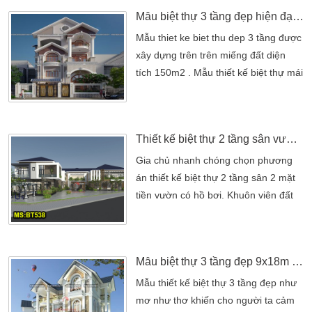
một kiến trúc nhà biệt thự điển hình.
Mẫu biệt thự 3 tầng đẹp hiện đại với mái thái đẹp mê hồn
Vị trí vác góc là địa điểm dễ dàng phô
trương nét đẹp của một kiến trúc.
Mẫu thiet ke biet thu dep 3 tầng được
Ngoài ra nếu nói về kinh doanh thì
xây dựng trên trên miếng đất diện
việc […]
tích 150m2 . Mẫu thiết kế biệt thự mái
Thái thiết kế theo phong cách hiện
đại. Theo đúng như mong muốn gia
chủ. Xung quanh cối đan xen tạo
Thiết kế biệt thự 2 tầng sân vườn 2 mặt tiền có hồ bơi
thành căn biệt thự nhà phố đẹp đơn
giản hài hòa. Phong cách kiến trúc
Gia chủ nhanh chóng chọn phương
hiện đại đặc trung bởi khối nhà hình
án thiết kế biệt thự 2 tầng sân 2 mặt
chử L. Đơn giản nhưng ở đây […]
tiền vườn có hồ bơi. Khuôn viên đất
được đặt ở vị trí vác góc 2 mặt tiền
chính vì thế kiến trúc hình thành phải
được đảm bảo mọi mặt. Về thẩm mỹ
Mẫu biệt thự 3 tầng đẹp 9x18m hiện đại đẹp tại Quận 8
cũng như kết cấu và mặt phong thủy
sao cho phù hợp. BT538 chính là một
Mẫu thiết kế biệt thự 3 tầng đẹp như
trong những biệt thự mang nhiều yếu
mơ như thơ khiến cho người ta cảm