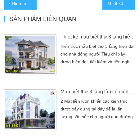
Hình mẫu thiết kế biệt thự 2 tầng mái thái hiện đại 10x23m
Thiết kế bản vẽ mẫu biệt thự 3 tầng mái thái đẹp có gara
SẢN PHẨM LIÊN QUAN
Thiết kế mẫu biệt thự 3 tầng hiện đại đẹp 9x14m 5 phòng ngủ
Kiến trúc mẫu biệt thự 3 tầng hiện đại
cho nhà đông người Tiêu chí xây
dựng hiện đại, tiết kiệm và tiện nghi
luôn là điều mà nhiều chủ đầu tư
mong muốn. Để đáp ứng cho không
gian sống với số lượng thành viên từ
Mẫu biệt thự 3 tầng tân cổ điển 5 phòng ngủ 9x19m 2 mặt tiền
4 đến 7 người. BT610 này được thiết
kế là mẫu biệt thự 3 tầng hiện đại với
2 Mặt tiền luôn khiến các kiến trúc
diện tích 9x14m có 5 phòng ngủ phù
được xây dựng tại đây để lại ấn
hợp cho […]
tượng sâu sắc cho người qua đường.
BT574 – mẫu biệt thự 3 tầng tân cổ
điển 5 phòng ngủ 9x19m 2 mặt tiền là