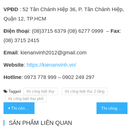
VPĐD
: 52 Tân Chánh Hiệp 36, P. Tân Chánh Hiệp,
Quận 12, TP.HCM
Điện thoại
: (08)3715 6379 (08) 6277 0999 –
Fax
:
(08) 3715 2415
Email
: kienanvinh2012@gmail.com
Website
:
https://kienanvinh.vn/
Hotline
: 0973 778 999 – 0902 249 297
Tagged
thi công biệt thự
thi công biệt thự 2 tầng
thi công biệt thự phố
Thi công biệt thự 2 tầng hiện đại tại Gia Lai
Thi công biệt thự 2 tầng đẹp tại Củ Chi
SẢN PHẨM LIÊN QUAN