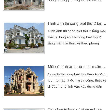
mới lối thiết kế đã tạo nên một công
trình biệt thự 2 tầng hoàn hảo. Sau
khi tiếp nhận bản vẽ thiết kế trực tiếp
Hình ảnh thi công biệt thự 2 tầng mái thái tại long an
từ kiến trúc sư. Chủ nhà đã nhanh
chóng chốt phương án 1 không qua
Hình ảnh thi công biệt thự 2 tầng mái
chỉnh sửa một chi tiết nào có trên bản
thái tại long an Thi công biệt thự 2
[…]
tầng mái thái thiết kế theo phong
cách hiện đại. tạo nét sang trọng
đang là xu hướng thiết kế nhà đẹp
trong năm 2020. Với những mảng
Một số hình ảnh thực tế thi công xây dựng biệt thự
khối đẹp mắt, màu sắc tinh tế, đường
nét sắc xảo. Nhờ kiểu mái độc đáo,
Công ty thi công biệt thự Kiến An Vinh
biệt thự 2 tầng mái thái chinh phục
luôn tự hào là đơn vị thi công, thiết kế
người người nhìn bởi vẻ […]
đi đầu trong lĩnh vực xây dựng dân
dụng. Luôn được nhiều khách hàng
tin tưởng sử dựng các dịch vụ của
công ty. Kiến An Vinh sẽ luôn cố gắng