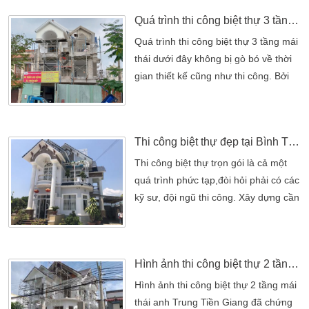
Quá trình thi công biệt thự 3 tầng mái thái đẹp có gara
Quá trình thi công biệt thự 3 tầng mái
thái dưới đây không bị gò bó về thời
gian thiết kế cũng như thi công. Bởi
chủ nhà mong muốn sở hữu một
công trình hoàn hảo về mặt chất
lượng cũng như thẩm mỹ. Vì thế công
Thi công biệt thự đẹp tại Bình Thuận
trình khi được thực hiện không bị đôn
thúc thời gian bởi chủ nhà. Nhưng
Thi công biệt thự trọn gói là cả một
không vì thế mà công đoạn thiết kế
quá trình phức tạp,đòi hỏi phải có các
đến xây dựng biệt […]
kỹ sư, đội ngũ thi công. Xây dựng cần
có chuyên môn cao và thực sự am
hiểu về loại hình kiến trúc nội thất
này. Mới có thể xây lên một căn biệt
Hình ảnh thi công biệt thự 2 tầng mái thái anh Trung Tiền Giang
thự hoàn chỉnh, đúng như mong
muốn. Thiết kế biệt thự là một loại
Hình ảnh thi công biệt thự 2 tầng mái
kiến trúc nhà đặc biệt nên việc thi
thái anh Trung Tiền Giang đã chứng