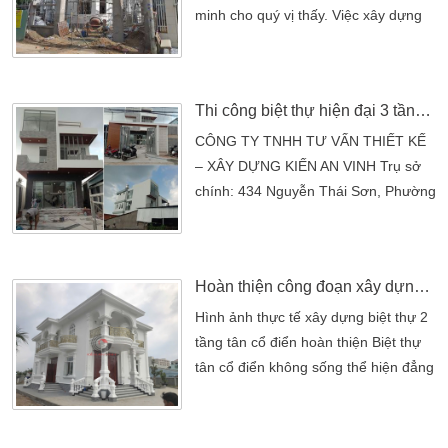
công cũng […]
minh cho quý vị thấy. Việc xây dựng
biệt thự của bạn với công trình thi
công biệt thự 2 tầng mái thái. Trải
nghiệm một trải nghiệm tích cực.
Thi công biệt thự hiện đại 3 tầng đẹp
Hoàn toàn không lo lắng và được
đảm bảo đầy đủ. Chúng tôi Kiến An
CÔNG TY TNHH TƯ VẤN THIẾT KẾ
Vinh đã làm việc đó cho bạn. Chúng
– XÂY DỰNG KIẾN AN VINH Trụ sở
tôi trình bày các giải pháp […]
chính: 434 Nguyễn Thái Sơn, Phường
5, Quận Gò Vấp, TP.HCM VPĐD : 52
Tân Chánh Hiệp 36, P. Tân Chánh
Hiệp, Quận 12, TP.HCM Điện thoại:
Hoàn thiện công đoạn xây dựng biệt thự 2 tầng tân cổ điển
(08)3715 6379 (08) 6277 0999 –
Fax: (08) 3715 2415 Email:
Hình ảnh thực tế xây dựng biệt thự 2
kienanvinh2012@gmail.com Website:
tầng tân cổ điển hoàn thiện Biệt thự
https://kienanvinh.vn/ Hotline: 0973
tân cổ điển không sống thể hiện đẳng
778 999 – 0902 249 297
cấp của giới thượng lưu. Đang là lựa
chọn yêu thích của nhiều người thuộc
giới thượng lưu. Hay phù hợp cho