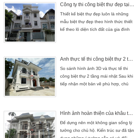
Công ty thi công biệt thự đẹp tại Quận 2
những ai yêu cái đẹp hoài cổ. Việc
đầu tư xây dựng biệt thự 2 tầng tân
Thiết kế biệt thự đẹp luôn là những
cổ điển được nhiều gia chủ tìm hiểu.
mẫu biệt thự đẹp theo hình thức thiết
Do phong cách […]
kế theo lô diện tích đất của gia đình
bạn. Từ những không gian biệt thự 3
tầng đã giúp bạn có những không
gian tuyệt vời nhất. Khi một mẫu thiết
Ảnh thực tế thi công biệt thự 2 tầng mái nhật và bản thiết kế 3D
kế biệt thự ra đời, đó chỉ là một trong
những hình ảnh thực tế mà thôi. Còn
So sánh hình ảnh 3D và thực tế thi
thi công biệt thự như thế nào để
công biệt thự 2 tầng mái nhật Sau khi
chính […]
tiếp nhận một bản vẽ phù hợp, chủ
nhà nhanh chóng tiến hành đến công
đoạn xây dựng. Mẫu thi công biệt thự
2 tầng mái nhật tại đây là thành quả
Hình ảnh hoàn thiện của khâu thi công biệt thự 2 tầng tân cổ điển
sau khi thiết kế tại Kiến An Vinh. Công
trình được lên ý tưởng dựa theo nhu
Để dựng nên một không gian sống lý
cầu sử dụng của gia đình. Đồng thời
tưởng cho chủ hộ. Kiến trúc sư đã tận
[…]
dụng những ý tưởng sẵn có và đổi