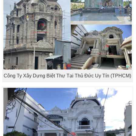
Công Ty Xây Dựng Biệt Thự Tại Thủ Đức Uy Tín (TPHCM)