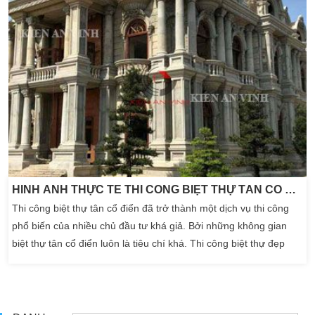
HÌNH ẢNH THỰC TẾ THI CÔNG BIỆT THỰ TÂN CỔ ĐIỂN
Thi công biệt thự tân cổ điển đã trở thành một dịch vụ thi công
phổ biến của nhiều chủ đầu tư khá giả. Bởi những không gian
biệt thự tân cổ điển luôn là tiêu chí khá. Thi công biệt thự đẹp
được đặc biệt quan tâm và đầu tư bởi xây nhà. Kiến trúc biệt thự
tân cổ điển là một trong những dấu ấn quan trọng cho đại gia
đình. Tuy nhiên, […]