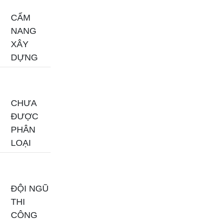
CẨM
NANG
XÂY
DỰNG
CHƯA
ĐƯỢC
PHÂN
LOẠI
ĐỘI NGŨ
THI
CÔNG