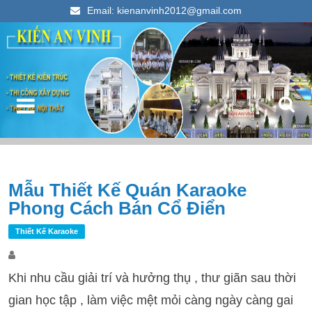
Email: kienanvinh2012@gmail.com
Kiến An Vinh
Thiết kế xây dựng nhà ống đẹp 2023
Điều hướng bài viết
Mẫu Thiết Kế Quán Karaoke
T
Phong Cách Bán Cổ Điển
k
c
Thiết Kế Karaoke
Khi nhu cầu giải trí và hưởng thụ , thư giãn sau thời
gian học tập , làm việc mệt mỏi càng ngày càng gai