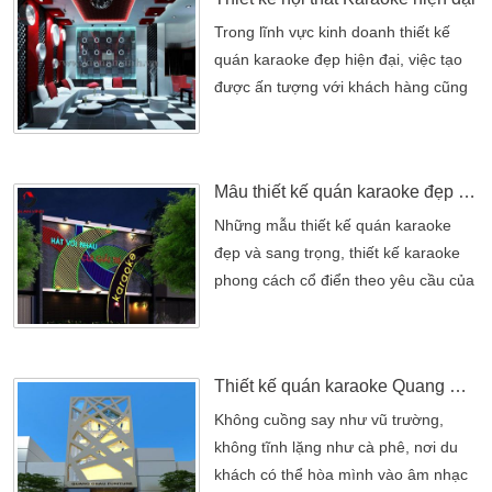
Trong lĩnh vực kinh doanh thiết kế
quán karaoke đẹp hiện đại, việc tạo
được ấn tượng với khách hàng cũng
như tạo thương hiệu trong mắt Trong
lĩnh vực kinh doanh Karaoke, việc tạo
được ấn tượng với khách hàng cũng
Mẫu thiết kế quán karaoke đẹp tại TP.HCM
như tạo thương hiệu trong mắt khách
hàng là điều hết sức quan trọng, tuỳ
Những mẫu thiết kế quán karaoke
vào độ tuổi lớn nhỏ của khách hàng
đẹp và sang trọng, thiết kế karaoke
mà phong cách thiết kế quán
phong cách cổ điển theo yêu cầu của
karaoke có thể khác nhau từ […]
khách hàng. quán karaoke đẹp Thiết
kế quán karaoke đẹp Thiết kế quán
karaokeCông ty TNHH tư vấn Thiết
Thiết kế quán karaoke Quang Châu
Kế Xây Dựng Kiến An VinhTrụ sở
chính: F2B Phan Văn Trị, Phường 5,
Không cuồng say như vũ trường,
Quận Gò Vấp, TP.HCMVPĐD:
không tĩnh lặng như cà phê, nơi du
113/11/59/39 Tân Chánh Hiệp, P.Tân
khách có thể hòa mình vào âm nhạc