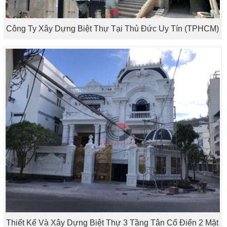
Công Ty Xây Dựng Biệt Thự Tại Thủ Đức Uy Tín (TPHCM)
Thiết Kế Và Xây Dựng Biệt Thự 3 Tầng Tân Cổ Điển 2 Mặt