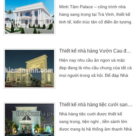
Fax: (08) 3715 2415 Email:
Minh Tâm Palace – công trình nhà
kienanvinh2012@gmail.com Website:
hàng sang trọng tại Trà Vinh, thiết kế
https://kienanvinh.vn/ Hotline: 0973
tinh tế, kiến trúc tân cổ điển ấn tượng.
778 999 – 0902 249 297
Thiết kế nhà hàng Vườn Cau đẹp tại TP HCM
Hiện nay nhu cầu ăn ngon và mặc
đẹp đang là nhu cầu chung của tất cả
mọi người trong xã hội. Để đáp Nhà
hàng Vườn Cau tạo ấn tượng đẹp
mắt với cổng vào hoành tráng cảm
giác như lọt vào một thế giới thượng
Thiết kế nhà hàng tiệc cưới sang trọng nhất
lưu được thiết kế hoàn toàn mới với
phong cách sang trọng, thoáng mát.
Nhà hàng tiệc cưới được thiết kế
Cổng vào của nhà hàng tiệc cưới
sang trọng, tiện nghi , tiền sảnh lớn
Vườn Cau Không gian sang trọng […]
được trang bị hệ thống âm thanh Nhà