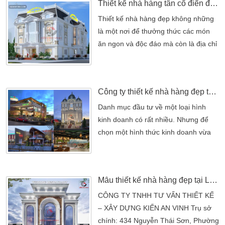
Thiết kế nhà hàng tân cổ điển đẹp sang trọng
Phố Hồ Chí Minh hơn 10 năm và
ngày càng thể hiện đẳng cấp của một
Thiết kế nhà hàng đẹp không những
nhà hàng bậc nhất tại khu vực Gò
là một nơi để thưởng thức các món
Vấp, Bình Thạnh và các quận […]
ăn ngon và độc đáo mà còn là địa chỉ
để các công ty tiếp đãi khách hàng, tổ
chức party hoặc là nơi hẹn hò của
những cặp tình nhân đôi lứa..Nhưng
Công ty thiết kế nhà hàng đẹp tại các quận 12, Gò Vấp (TPHCM)
ắt hẳn những ai bước chân vào nhà
hàng Thiết kế nhà hàng đẹp không
Danh mục đầu tư về một loại hình
những là một nơi để thưởng thức các
kinh doanh có rất nhiều. Nhưng để
món ăn ngon và độc […]
chọn một hình thức kinh doanh vừa
đáp ứng các nhu cầu người sử dụng.
Điển hình như vừa đầu tư đơn giản
đáp ứng được nhu cầu thị hiếu người
Mẫu thiết kế nhà hàng đẹp tại Lagi Bình Thuận
dùng. Vừa có mức giá phù hợp với số
vốn ít ỏi của đại đa số chủ doanh
CÔNG TY TNHH TƯ VẤN THIẾT KẾ
nghiệp muốn đầu tư. Công ty thiết kế
– XÂY DỰNG KIẾN AN VINH Trụ sở
nhà hàng đẹp […]
chính: 434 Nguyễn Thái Sơn, Phường