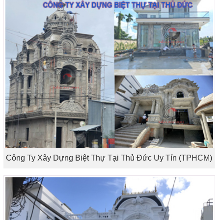
Công Ty Xây Dựng Biệt Thự Tại Thủ Đức Uy Tín (TPHCM)