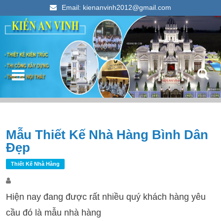
Email: kienanvinh2012@gmail.com
Kiến An Vinh
Thiết kế xây dựng nhà ống đẹp 2023
Điều hướng bài viết
Mẫu Thiết Kế Nhà Hàng Bình Dân
T
Đẹp
k
c
Thiết Kế Nhà Hàng
Hiện nay đang được rất nhiều quý khách hàng yêu
cầu đó là mẫu nhà hàng