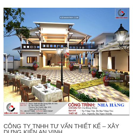
CÔNG TY TNHH TƯ VẤN THIẾT KẾ – XÂY
DỰNG KIẾN AN VINH