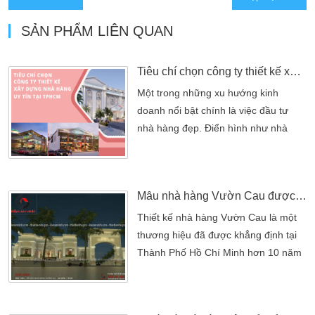
SẢN PHẨM LIÊN QUAN
Tiêu chí chọn công ty thiết kế xây dựng nhà hàng tại TPHCM
Một trong những xu hướng kinh
doanh nổi bật chính là việc đầu tư
nhà hàng đẹp. Điển hình như nhà
hàng tiệc cưới, nhà hàng ăn uống
bình dân, nhà hàng tươi sống… Để
bản vẽ thiết kế và quá trình thi công
Mẫu nhà hàng Vườn Cau được cải tạo
trở nên thuận lợi, chủ đầu tư cần chú
trọng đến khâu chọn công ty thiết kế
Thiết kế nhà hàng Vườn Cau là một
xây dựng nhà hàng tại TPHCM uy tín.
thương hiệu đã được khẳng định tại
Để giúp cân bằng mọi yếu […]
Thành Phố Hồ Chí Minh hơn 10 năm
và ngày càng thể hiện đẳng cấp Thiết
kế nhà hàng Vườn Cau là một thương
hiệu đã được khẳng định tại Thành