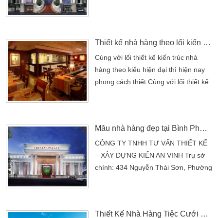
5, Quận Gò Vấp, TP.HCM VPĐD : 52
Tân Chánh Hiệp 36, P. Tân Chánh
Hiệp, Quận 12, TP.HCM Điện thoại:
Thiết kế nhà hàng theo lối kiến trúc cổ điển
(08)3715 6379 (08) 6277 0999 –
Fax: (08) 3715 2415 Email:
Cùng với lối thiết kế kiến trúc nhà
kienanvinh2012@gmail.com Website:
hàng theo kiểu hiện đại thì hiện nay
https://kienanvinh.vn/ Hotline: 0973
phong cách thiết Cùng với lối thiết kế
778 999 – 0902 249 297
kiến trúc nhà hàng theo kiểu hiện đại
thì hiện nay phong cách thiết kế nhà
hàng theo xu hướng cổ điển vẫn
Mẫu nhà hàng đẹp tại Bình Phước
được các chủ đầu tư rất quan tâm.
Phong cách cổ điển luôn mang đến
CÔNG TY TNHH TƯ VẤN THIẾT KẾ
cho khách hàng một cảm giác thư
– XÂY DỰNG KIẾN AN VINH Trụ sở
giản, dễ chịu khi bước vào nhà
chính: 434 Nguyễn Thái Sơn, Phường
hàng. Phong cách […]
5, Quận Gò Vấp, TP.HCM VPĐD : 52
Tân Chánh Hiệp 36, P. Tân Chánh
Hiệp, Quận 12, TP.HCM Điện thoại:
Thiết Kế Nhà Hàng Tiệc Cưới Sang Trọng 2 Tầng 1000m2 Tại Trà Vinh
(08)3715 6379 (08) 6277 0999 –