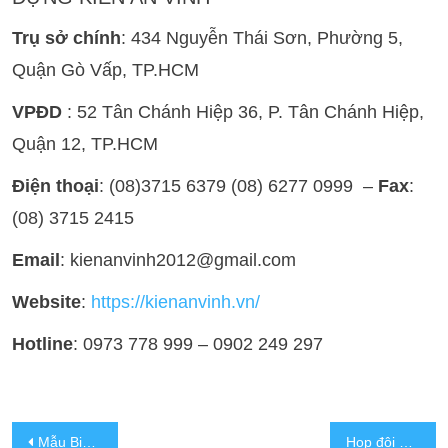
Trụ sở chính
: 434 Nguyễn Thái Sơn, Phường 5,
Quận Gò Vấp, TP.HCM
VPĐD
: 52 Tân Chánh Hiệp 36, P. Tân Chánh Hiệp,
Quận 12, TP.HCM
Điện thoại
: (08)3715 6379 (08) 6277 0999 –
Fax
:
(08) 3715 2415
Email
: kienanvinh2012@gmail.com
Website
:
https://kienanvinh.vn/
Hotline
: 0973 778 999 – 0902 249 297
Mẫu Biệt Thự Tân Cổ Điển Đẹp – Xu Hướng Thiết Kế Đẳng Cấp
Họp đội ngũ thi công Kiến An Vinh hàng tuần