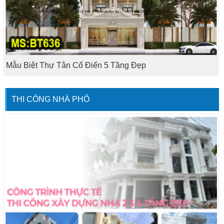
Mẫu Biệt Thự Tân Cổ Điển 5 Tầng Đẹp
THI CÔNG NHÀ PHỐ