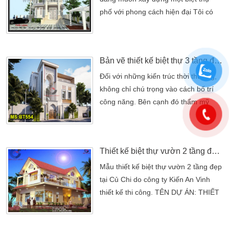
phố với phong cách hiện đại Tôi có
một khu đất rộng 10m * 18m, tôi đang
muốn xây dựng một biệt thự phố với
phong cách hiện đại một với nhu cầu
Bản vẽ thiết kế biệt thự 3 tầng đẹp kiểu dáng độc đáo
như sau:Tầng trệt gồm: Một nhà xe,
một phòng ngủ, một bếp ăn, một
Đối với những kiến trúc thời thượng,
phòng khách, sân trước và sân
không chỉ chú trọng vào cách bố trí
sau.Tầng một gồm: 4 phòng […]
công năng. Bên cạnh đó thẩm mỹ
công trình, từ cách bố trí hình khối
đến cách sử dụng tông màu. Tất cả
góp phần lớn trong việc tạo dựng nên
Thiết kế biệt thự vườn 2 tầng đẹp tại Củ Chi
mỹ quan chung của kiến trúc. Đặc
biệt đối với các công trình biệt thự
Mẫu thiết kế biệt thự vườn 2 tầng đẹp
ngày nay. Là bộ mặt, là điều giúp gia
tại Củ Chi do công ty Kiến An Vinh
chủ khẳng định vị thế, […]
thiết kế thi công. TÊN DỰ ÁN: THIẾT
KẾ BIỆT THỰ VƯỜN 2 TẦNG
ĐẸPChủ đầu tư: Anh HàoĐịa chỉ: