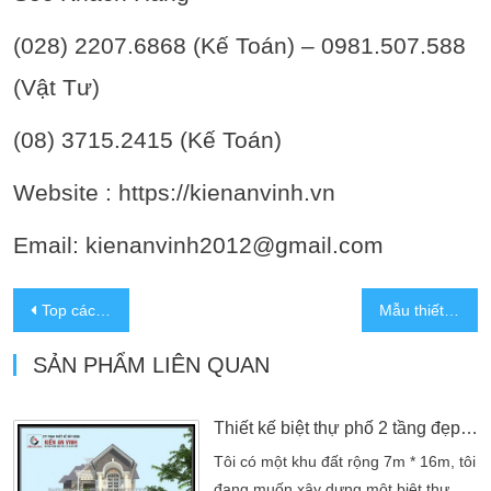
(028) 2207.6868 (Kế Toán) – 0981.507.588
(Vật Tư)
(08) 3715.2415 (Kế Toán)
Website : https://kienanvinh.vn
Email: kienanvinh2012@gmail.com
Top các mẫu biệt thự 2 tầng đẹp thiết kế hiện đại, tân cổ điển …
Mẫu thiết kế biệt thự 3 tầng tân cổ điển 7x15m – kiểu biệt thự phố
SẢN PHẨM LIÊN QUAN
Thiết kế biệt thự phố 2 tầng đẹp tại Đồng Nai
Tôi có một khu đất rộng 7m * 16m, tôi
đang muốn xây dựng một biệt thự