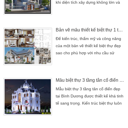
thự tân cổ điển trong lành. Đầy […]
khi diện tích xây dựng không lớn và
chỉ tiếp giáp với một mặt tiền phố
Những mẫu thiết kế biệt thự phố là
một trong những phướng án khả thi
Bản vẽ mẫu thiết kế biệt thự 1 tầng 3 4 phòng ngủ đẹp 2022
khi diện tích xây dựng không lớn và
chỉ tiếp giáp với một mặt tiền phố.
Để kiến trúc, thẩm mỹ và công năng
Đây là sự lựa chọn thích hợp cho
của một bản vẽ thiết kế biệt thự đẹp
những không gian xây dựng […]
sao cho phù hợp với nhu cầu sử
dụng. Đặc biệt, đối với những mẫu
thiết kế biệt thự 1 tầng 3 phòng ngủ
hoặc 4 phòng ngủ. Bởi đây là những
Mẫu biệt thự 3 tầng tân cổ điển đẹp tại Bình Dương
mẫu biệt thự được khá nhiều chủ đầu
tư hướng đến ở thời điểm 2021 –
Mẫu biệt thự 3 tầng tân cổ điển đẹp
2022 hiện nay. Không chỉ có lợi thế về
tại Bình Dương được thiết kế khá tinh
thời […]
tế sang trọng. Kiến trúc biệt thự luôn
cho chúng ta thấy những hình thức vô
cùng quan trọng. Cũng chính vì điều
đó mà nhiều gia chủ đã hướng riêng