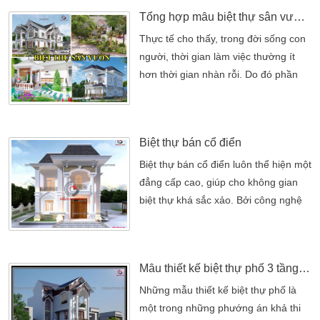
Huyện Củ Chi Tp.HCM.Thể loại: Thiết
Tổng hợp mẫu biệt thự sân vườn thiết kế ấn tượng đẹp nhất Việt Nam
kế biệt thự vườnPhong cách thiết kế:
Hiện đại.THIẾT KẾ THI
Thực tế cho thấy, trong đời sống con
CÔNG: CÔNG TY TNHH THIẾT KẾ
người, thời gian làm việc thường ít
NHÀ KIẾN AN VINH Câu hỏi: Tôi có
hơn thời gian nhàn rỗi. Do đó phần
một mảnh đất diện tích 96 mét vuông,
lớn thời gian con người sinh hoạt
tôi đang […]
trong nhà của mính. Như vậy để xây
dựng thiết kế nhà là một không gian
Biệt thự bán cổ điển
nghỉ ngơi. Cũng như tái phục sức lao
động của con người. Cùng với sự
Biệt thự bán cổ điển luôn thể hiện một
phát triển của xã hội nhu cầu vật chất
đẳng cấp cao, giúp cho không gian
và tinh thần của mỗi […]
biệt thự khá sắc xảo. Bởi công nghệ
ngày càng phát triển như hiện nay.
Nhiều gia chủ muốn tìm đến với cuộc
sống thời xưa thanh bình, ấm cúng.
Mẫu thiết kế biệt thự phố 3 tầng sang trọng
Tránh xa sự ồn ào, náo nhiệt của
thành thị nhộn nhịp. Nhu cầu cuộc
Những mẫu thiết kế biệt thự phố là
sống hưởng thụ một không gian biệt
một trong những phướng án khả thi