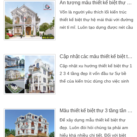
Ấn tượng mẫu thiết kế biệt thự 2 tầng mái thái
cho mình những phong cách biệt thự
riêng. Trong đó có gia đình Anh
Vốn là người yêu thích lối kiến trúc
Phương ở Bình Dương đã cho chúng
thiết kế biệt thự hệ mái thái với đường
tôi thấy một phương án ngôi […]
nét tỉ mĩ. Luôn tạo dựng được nét cầu
kỳ và mong muốn căn nhà của mình
thật khang trang. Thể hiện nét sang
trọng và đẳng cấp và tinh tế. Và từ
Cập nhật các mẫu thiết kế biệt thự 1 2 3 4 tầng đẹp hiện nay
những suy nghĩ đó Anh Dũng đã tìm
đến công ty xây dựng uy tín Kiến An
Cập nhật xu hướng thiết kế biệt thự 1
Vinh chúng tôi. Anh đã cho chúng tôi
2 3 4 tầng đẹp ít vốn đầu tư Sự bề
[…]
thế của kiến trúc dùng cho việc sinh
hoạt gia đình. Vừa khẳng định vị thế
của chủ sở hữu, vừa đem lại không
gian sống tiện nghi. Biết được nhu
Mẫu thiết kế biệt thự 3 tầng tân cổ điển đẹp Gò Vấp
cầu tìm kiếm và đầu tư của nhiều
người ở thời buổi hiện nay. Bài viết
Để xây dựng mẫu thiết kế biệt thự
đưa ra một số thông tin cần thiết. […]
đẹp. Luôn đòi hỏi chúng ta phải am
hiểu khá nhiều chi tiết. Đối với biệt