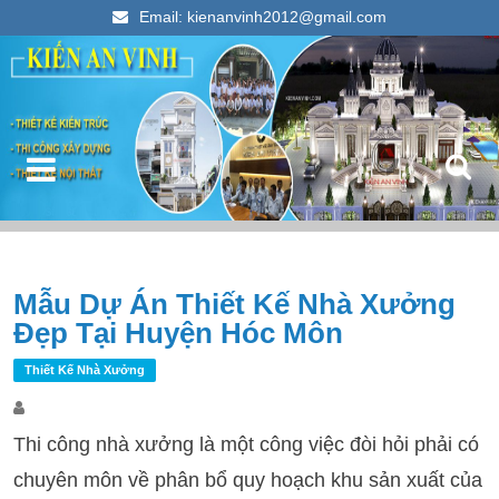
Email: kienanvinh2012@gmail.com
Kiến An Vinh
Thiết kế xây dựng nhà ống đẹp 2023
Điều hướng bài viết
Mẫu Dự Án Thiết Kế Nhà Xưởng
T
Đẹp Tại Huyện Hóc Môn
k
c
Thiết Kế Nhà Xưởng
Thi công nhà xưởng là một công việc đòi hỏi phải có
chuyên môn về phân bổ quy hoạch khu sản xuất của