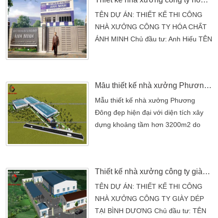
TÊN DỰ ÁN: THIẾT KẾ THI CÔNG
NHÀ XƯỞNG CÔNG TY HÓA CHẤT
ÁNH MINH Chủ đầu tư: Anh Hiếu TÊN
DỰ ÁN: THIẾT KẾ THI CÔNG NHÀ
XƯỞNG CÔNG TY HÓA CHẤT ÁNH
MINHChủ đầu tư: Anh HiếuĐịa chỉ:
Mẫu thiết kế nhà xưởng Phương Đông đẹp tại Long An
Quận Phú Nhuận Tp.HCM.Thể
loại: Thiết kế nhà xưởngTHIẾT KẾ
Mẫu thiết kế nhà xưởng Phương
THI CÔNG: CÔNG TY TNHH TƯ VẤN
Đông đẹp hiện đại với diện tích xây
THIẾT KẾ NHÀ KIẾN AN VINH Với
dựng khoảng tầm hơn 3200m2 do
mỗi một doanh nghiệp, công ty thì
chủ đầu tư anh Thiện tại tỉnh Long
việc có một văn phòng làm việc […]
An, dự tính sẽ thi công đầu năm 2017
tới đây Mẫu thiết kế nhà xưởng
Thiết kế nhà xưởng công ty giày dép
Phương Đông đẹp hiện đại với diện
tích xây dựng khoảng tầm hơn
TÊN DỰ ÁN: THIẾT KẾ THI CÔNG
3200m2 do chủ đầu tư anh Thiện tại
NHÀ XƯỞNG CÔNG TY GIÀY DÉP
tỉnh Long An, dự tính sẽ thi công đầu
TẠI BÌNH DƯƠNG Chủ đầu tư: TÊN