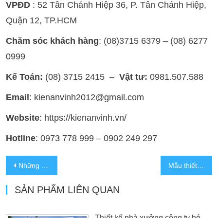
VPĐD
: 52 Tân Chánh Hiệp 36, P. Tân Chánh Hiệp,
Quận 12, TP.HCM
Chăm sóc khách hàng
: (08)3715 6379 – (08) 6277
0999
Kế Toán:
(08) 3715 2415 –
Vật tư:
0981.507.588
Email
: kienanvinh2012@gmail.com
Website
: https://kienanvinh.vn/
Hotline
: 0973 778 999 – 0902 249 297
Những mẫu thiết kế nhà xưởng cho khu công nghiệp
Mẫu thiết kế nhà xưởng đẹp hiện đại Bình Dương
SẢN PHẨM LIÊN QUAN
Thiết kế nhà xưởng công ty hóa chất Ánh Minh