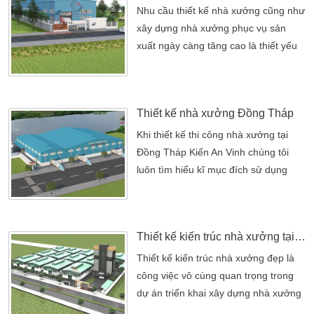
trúc sư giỏi Kiến An Vinh đã và đang
Nhu cầu thiết kế nhà xưởng cũng như
thiết kế & thi công các công trình nhà
xây dựng nhà xưởng phục vụ sản
xưởng lớn nhỏ […]
xuất ngày càng tăng cao là thiết yếu
đối với 1 doanh nghiệp. Hiểu được
vần đề đó, Công ty Kiến An Vinh
chúng tôi là doanh nghiệp chuyên
Thiết kế nhà xưởng Đồng Tháp
Thiết kế – Thi công – Xây dựng nhà
xưởng sản xuất, Nhu cầu thiết kế nhà
Khi thiết kế thi công nhà xưởng tại
xưởng cũng như xây dựng nhà xưởng
Đồng Tháp Kiến An Vinh chúng tôi
phục vụ sản xuất ngày càng tăng cao
luôn tìm hiểu kĩ mục đích sử dụng
là […]
nhà xưởng của các doanh nghiệp. Khi
thiết kế thi công nhà xưởng tại Đồng
Tháp Kiến An Vinh chúng tôi luôn tìm
Thiết kế kiến trúc nhà xưởng tại Bình Dương
hiểu kĩ mục đích sử dụng nhà xưởng
của các doanh nghiệp. Từ đó đưa ra
Thiết kế kiến trúc nhà xưởng đẹp là
những giải pháp thiết kế nhà xưởng
công việc vô cùng quan trọng trong
khá tối ưu để đem lại […]
dự án triển khai xây dựng nhà xưởng
nên đòi hỏi chuyên môn và kinh