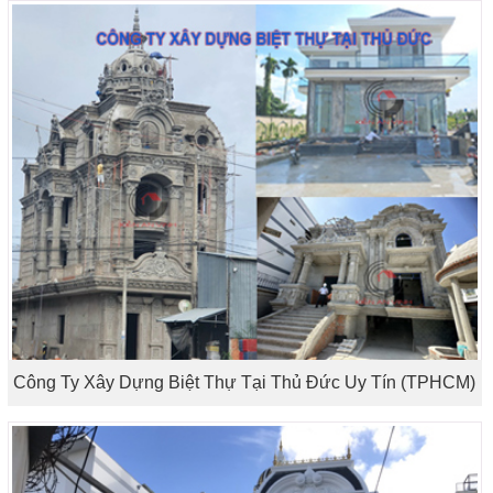
Công Ty Xây Dựng Biệt Thự Tại Thủ Đức Uy Tín (TPHCM)