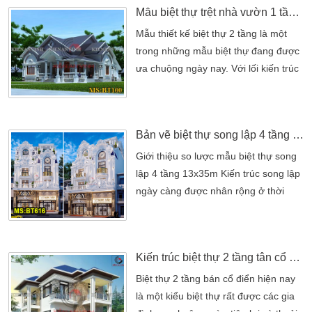
Mẫu biệt thự trệt nhà vườn 1 tầng đẹp
mẫu thiết kế biệt thự nhà vườn gia
đình anh Thiện được xây ở một vùng
Mẫu thiết kế biệt thự 2 tầng là một
quê đẹp và yên bình đó chính là
trong những mẫu biệt thự đang được
huyên Đức Hòa, […]
ưa chuộng ngày nay. Với lối kiến trúc
đẹp mang chút cổ điển xen kẻ đã làm
cho ngôi nhà thêm nổi bật hơn khi kết
hợp với mái ngói đỏ được bố trí theo
Bản vẽ biệt thự song lập 4 tầng kết hợp kinh doanh 13x35m
dạng tầng đầy ấn tượng. Ngôi nhà có
tông màu chủ đạo là trắng kem kết
Giới thiệu so lược mẫu biệt thự song
hợp với một số tông màu nhẹ khác
lập 4 tầng 13x35m Kiến trúc song lập
[…]
ngày càng được nhân rộng ở thời
buổi hiện nay. Là kiểu công trình có
khối betong với cấu tạo là 2 kiến trúc
liền kề có thiết kế ngoại thất giống
Kiến trúc biệt thự 2 tầng tân cổ điển đẹp
nhau hoặc gần giống. BT616 là mẫu
biệt thự song lập 4 tầng kết hợp kinh
Biệt thự 2 tầng bán cổ điển hiện nay
doanh, là kiểu biệt thự phố. Giúp các
là một kiểu biệt thự rất được các gia