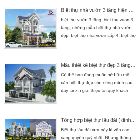
được thiết kế hoàn thiện bởi kiến trúc
Biệt thự nhà vườn 3 tầng hiện đại đẹp
sư có trình độ tay nghề cao. Từng chi
tiết được thiết kế tỉ mỹ và cân xứng
biệt thự vườn 3 tầng, biet thu vuon 3
giữa các hình khối. Tạo […]
tang, những mẫu biệt thự nhà vườn
đẹp, biệt thự nhà vườn cấp 4, biệt thự
nhà vườn hiện đại, nhà vườn 3 tầng 4
phòng ngủ, biệt thự 1 tầng mái thái,
biệt thự 1 tầng 3 phòng ngủ, thiết kế
Mẫu thiết kế biệt thự đẹp 3 tầng diện tích 200m2
biệt thự Nếu gia đình bạn đang chuẩn
bị xây nhà và còn đang phân vân
Có thể bạn đang muốn sở hữu một
chưa biết lựa chọn mẫu biệt thự vườn
căn biệt thự đẹp cho riêng mình sau
3 tầng như […]
đây tôi xin giới thiệu tới quý khách
mẫu thiết kế biệt thự đẹp 200m2 đẹp,
được thiết kế theo phong cách bán cổ
điển Có thể bạn đang muốn sở hữu
Tổng hợp biệt thự lâu đài ( dinh thự ) đẹp lỗng lẫy đẳng cấp nhất hiện nay
một căn biệt thự đẹp cho riêng mình
sau đây tôi xin giới thiệu tới quý
Biệt thự lâu đài xưa này là vốn cao
khách mẫu thiết kế biệt thự
sang quyền quý nhất. Nhưng thông