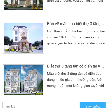
chủ đầu tư […]
đình ưa chuộng, vừa tiện lợi và thoải
mái cho không gian sống vừa có
được một kiến trúc hợp lý được thiết
kế bởi Kiến Trúc Sư Kiến An Vinh Với
Bản vẽ mẫu nhà biệt thự 3 tầng tân cổ điển có hồ bơi 10x16m
trường phái hiện đại thì các công
trình kiến trúc tân cổ điển đơn giản
Giới thiệu mẫu nhà biệt thự 3 tầng tân
hơn trong bố cục hình khối không
cổ điển 10x16m Sự đan xen kết hợp
gian, có kiến trúc tự […]
giữa 2 yếu tố hiện đại và cổ điển, luôn
tạo một nét đẹp thời thượng cho kiến
trúc. Chính nhờ vậy mà các công
trình bán cổ điển ngày càng ứng
Biệt thự 3 tầng tân cổ điển tại An Giang
dụng phổ biến hơn. BT621 – là bản
vẽ thiết kế mẫu nhà biệt thự 3 tầng
Mẫu biệt thự 3 tầng tân cổ điển đẹp
tân cổ điển có hồ bơi, có sân vườn
đang nhiều gia đình hướng đến. Với
[…]
mong muốn một không gian tuyệt vời
nhất cho gia đình để thể hiện phong
cách sống. Mẫu biệt thự 3 tầng luôn
chú tâm đến những khoảnh khắc