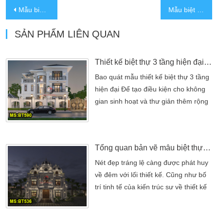
Mẫu biệt thự 3 tầng đẹp hiện đại tại Long An
Mẫu biệt thự nhà vườn 2 tầng đẹp
SẢN PHẨM LIÊN QUAN
Thiết kế biệt thự 3 tầng hiện đại mái nhật có hồ bơi, sân vườn
Bao quát mẫu thiết kế biệt thự 3 tầng
hiện đại Để tạo điều kiện cho không
gian sinh hoạt và thư giản thêm rộng
rãi. Kiến trúc BT590 là mẫu thiết kế
biệt thự 3 tầng hiện đại có hồ bơi kết
hợp sân vườn diện tích 24mx24m .
Tổng quan bản vẽ mẫu biệt thự 3 tầng nhà vườn tân cổ điển
Được thiết kế đáp ứng nhu cầu sống
cũng như tạo sự thoải mái và tận
Nét đẹp tráng lệ càng được phát huy
dụng tối đa diện tích cho không gian
về đêm với lối thiết kế. Cũng như bố
sinh […]
trí tinh tế của kiến trúc sư về thiết kế
mẫu biệt thự nhà vườn 3 tầng tân cổ
điển dưới đây. Là một kiến trúc vừa