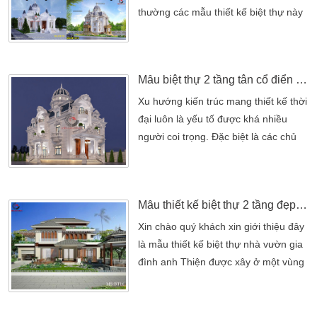
đẹp200m2 đẹp, được thiết kế theo
thường các mẫu thiết kế biệt thự này
[…]
chuyên được xây dựng bên Châu Âu
là chủ yếu. Nhưng những năm gần
đây thì các mẫu biệt thự lâu đâì ngày
Mẫu biệt thự 2 tầng tân cổ điển kiểu Pháp sân vườn có hồ bơi
càng phát triển tại Việt Nam chúng ta.
Không gian biệt thự đẹp luôn đẩy
Xu hướng kiến trúc mang thiết kế thời
mình đến một nét đẹp riêng mà kiến
đại luôn là yếu tố được khá nhiều
trúc nào cũng hướng đến. Một […]
người coi trọng. Đặc biệt là các chủ
nhà có thu nhập khá trở lên. Việc đầu
tư lựa chọn một mẫu biệt thự 2 tầng
tân cổ điển kiểu Pháp sẽ là phương
Mẫu thiết kế biệt thự 2 tầng đẹp hiện đại ở nông thôn vùng quê
án của nhiều người. Mang nét đẹp cổ
điển nhiều hơn, hạn chế tối đa các
Xin chào quý khách xin giới thiệu đây
họa tiết gây rối mắt do lạm dụng
là mẫu thiết kế biệt thự nhà vườn gia
nhiều […]
đình anh Thiện được xây ở một vùng
quê đẹp và yên bình đó chính là
huyên Đức Hòa, tỉnh Long An Xin
chào quý khách xin giới thiệu đây là