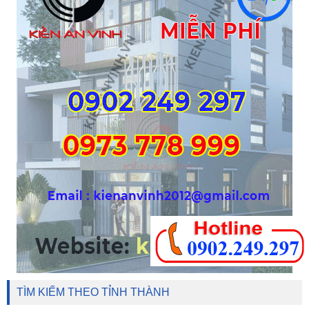
TÌM KIẾM THEO TỈNH THÀNH