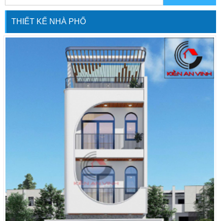
sống hiện đại cũng như sự thoải mái
nhất cho tất cả thành viên trong gia
THIẾT KẾ NHÀ PHỐ
đình. Sở hữu một lô diện tích khá
hoàn hảo và vuông vắn, gia đình Anh
Can tại […]