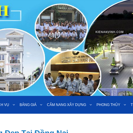
CH VỤ
BẢNG GIÁ
CẨM NANG XÂY DỰNG
PHONG THỦY
T