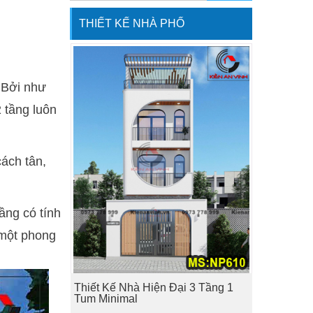
THIẾT KẾ NHÀ PHỐ
 Bởi như
2 tầng luôn
cách tân,
tầng có tính
 một phong
Thiết Kế Nhà Hiện Đại 3 Tầng 1
Tum Minimal