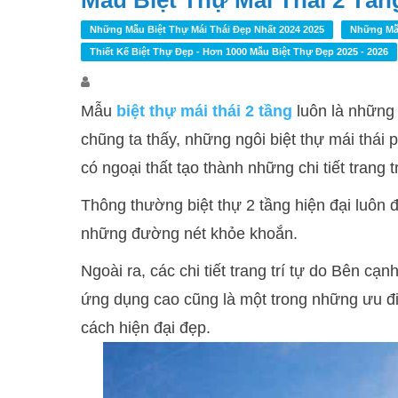
Mẫu Biệt Thự Mái Thái 2 Tần
Những Mẫu Biệt Thự Mái Thái Đẹp Nhất 2024 2025
Những Mẫu
Thiết Kế Biệt Thự Đẹp - Hơn 1000 Mẫu Biệt Thự Đẹp 2025 - 2026
Mẫu
biệt thự mái thái 2 tầng
luôn là những 
chũng ta thấy, những ngôi biệt thự mái thái p
có ngoại thất tạo thành những chi tiết trang t
Thông thường biệt thự 2 tầng hiện đại luôn 
những đường nét khỏe khoắn.
Ngoài ra, các chi tiết trang trí tự do Bên cạn
ứng dụng cao cũng là một trong những ưu đi
cách hiện đại đẹp.