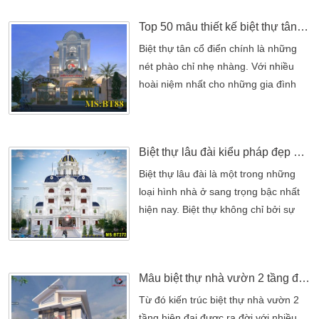
dưới đây là của một người rất yêu
Top 50 mẫu thiết kế biệt thự tân cổ điển đẹp
thích và chuộng biệt thự tân cổ điển
anh Đăng đã tìm một công ty thiết kế
Biệt thự tân cổ điển chính là những
thi công biệt thự đã rất lâu […]
nét phào chỉ nhẹ nhàng. Với nhiều
hoài niệm nhất cho những gia đình
quyền quý. Bởi một nét đẹp tổng
quan của tân cổ điển luôn làm xao
xuyến lòng người. Đưa đến cho chủ
Biệt thự lâu đài kiểu pháp đẹp nhất
đầu tư một không gian hoàn hảo nhất
như thời vua chúa ngày xưa ở trong
Biệt thự lâu đài là một trong những
cung điện. Nét đẹp đó hiện nay được
loại hình nhà ở sang trọng bậc nhất
lưu truyền khá rộng rãi ở những […]
hiện nay. Biệt thự không chỉ bởi sự
hoành tráng về quy mô mà nó còn
nhấn mạnh vào phong cách. Thể hiện
lên một kiến trúc nguy nga tráng lệ,
Mẫu biệt thự nhà vườn 2 tầng đẹp
nói lên được sự đẳng cấp và bề thế
của chủ nhân. Và chắc chắn mỗi
Từ đó kiến trúc biệt thự nhà vườn 2
công trình biệt thự, lâu đài mà Kiến
tầng hiện đại được ra đời với nhiều