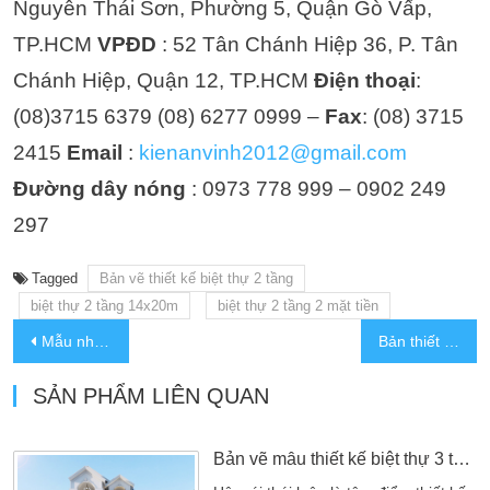
Nguyễn Thái Sơn, Phường 5, Quận Gò Vấp,
TP.HCM
VPĐD
: 52 Tân Chánh Hiệp 36, P. Tân
Chánh Hiệp, Quận 12, TP.HCM
Điện thoại
:
(08)3715 6379 (08) 6277 0999 –
Fax
: (08) 3715
2415
Email
:
kienanvinh2012@gmail.com
Đường dây nóng
: 0973 778 999 – 0902 249
297
Tagged
Bản vẽ thiết kế biệt thự 2 tầng
biệt thự 2 tầng 14x20m
biệt thự 2 tầng 2 mặt tiền
Mẫu nhà 3 tầng tân cổ điển 2 mặt tiền đẹp
Bản thiết kế 3D mẫu nhà biệt thự 2 tầng mái Nhật đẹp hiện đại
SẢN PHẨM LIÊN QUAN
Bản vẽ mẫu thiết kế biệt thự 3 tầng mái thái đẹp kèm nội thất