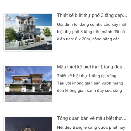
không gian thêm phần thoáng đãng
và thoải mái cho gia đình bạn . Thu
Thiết kế biệt thự phố 3 tầng đẹp tại Bình Dương
được ánh sáng tự nhiên vào ngôi nhà
, làm cho không gian mát mẻ và đẹp
Gia đình tôi đang có nhu cầu xây một
hơn. Để có sự sáng tạo hơn trong
biệt thự phố 3 tầng trên mảnh đất có
thiết kế biệt thự […]
diện tích: 8 x 20m, công năng các
phòng mà tôi đưa ra như sau TÊN
DỰ ÁN: THIẾT KẾ BIỆT THỰ PHỐ 3
TẦNG GIA ĐÌNH ANH HÙNGChủ đầu
Mẫu thiết kế biệt thự 1 tầng đẹp tại Vũng Tàu
tư: Anh HùngĐịa chỉ: Bình DươngThể
loại: Thiết kế biệt thự phốPhong cách
Thiết kế biệt thự 1 tầng tại Vũng
thiết kế: Hiện đạiTHIẾT KẾ THI
Tàu với không gian sân vườn mang
CÔNG: CÔNG TY TNHH THIẾT KẾ
đến không gian xanh đầy sức sống
NHÀ KIẾN AN VINH Gia đình […]
Mau biet thu dep 1 tầng tại Vũng
Tàu với không gian sân vườn mang
đến không gian xanh đầy sức sống
Tổng quan bản vẽ mẫu biệt thự 3 tầng nhà vườn tân cổ điển
cho ngôi nhà. Các đường nét kiến
trúc khỏe khoắn những cũng đầy tinh
Nét đẹp tráng lệ càng được phát huy