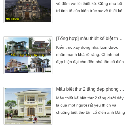
tế làm nên một thiet ke nha hài hòa
về đêm với lối thiết kế. Cũng như bố
và phù hợp với điều kiện sinh hoạt tại
trí tinh tế của kiến trúc sư về thiết kế
đây. Những khoảng không […]
mẫu biệt thự nhà vườn 3 tầng tân cổ
điển dưới đây. Là một kiến trúc vừa
được thiết kế hoàn thiện bởi kiến trúc
[Tổng hợp] mẫu thiết kế biệt thự đại đẹp đẳng cấp sang trọng
sư có trình độ tay nghề cao. Từng chi
tiết được thiết kế tỉ mỹ và cân xứng
Kiến trúc xây dựng nhà luôn được
giữa các hình khối. Tạo […]
nhấn mạnh khá rõ ràng. Chính nét
đẹp hiện đại cho đến nhà tân cổ điển
luôn được nhấn theo hình khôi khác
nhau. Với một tiêu chí luôn là hiện đại
là sử dụng hình khối vuông , ít phào
Mẫu biệt thự 2 tầng đẹp phong cách tân cổ điển đẹp lồng lộng
chỉ. Còn nhà biệt thự tân cổ điển
được tạo sự mềm mãi nhờ các nét
Mẫu thiết kế biệt thự 2 tầng dưới đây
phào chỉ. Chính những ngôi nhà biệt
là của một người rất yêu thích và
thự đẹp luôn được […]
chuộng biệt thự tân cổ điển anh Đăng
đã tìm một công ty thiết kế thi công
biệt thự Mẫu thiết kế biệt thự 2 tầng