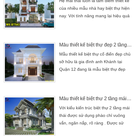
Hệ mái thái luôn là tâm điểm thiết kế
của nhiều mẫu nhà hay biệt thự hiện
nay. Với tính năng mang lại hiệu quả
cao trong suốt quá trình sử dụng
cũng như mang lại thẩm mỹ cao.
Chính vì thế những kiến trúc điển
Mẫu thiết kế biệt thự đẹp 2 tầng bán cổ điển năm 2017
hình như mẫu thiết kế biệt thự 3 tầng
mái thái bên dưới được nhiều chủ
Mẫu thiết kế biệt thự cổ điển đẹp chủ
nhà ưa chuộng. Mang thiết kế đơn
sỡ hữu là gia đình anh Khánh tại
giản như giá trị mang đến […]
Quận 12 đang là mẫu biệt thự đẹp
đáng được nhiều người tán thưởng là
cao Mẫu thiết kế biệt thự cổ điển
đẹp chủ sỡ hữu là gia đình anh
Mẫu thiết kế biệt thự 2 tầng mái thái đẹp
Khánh tại Quận 12 đang là mẫu biệt
thự đẹp đáng được nhiều người tán
Với kiểu kiến trúc biệt thự 2 tầng mái
thưởng là cao, sau một thời gian tìm
thái được sử dụng phào chỉ vuông
kiếm những Công ty thiết kế nhà đẹp,
vắn, ngăn nắp, rõ ràng . Được sử
[…]
dụng kính và khung cửa lớn làm