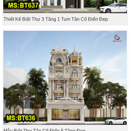
Thiết Kế Biệt Thự 3 Tầng 1 Tum Tân Cổ Điển Đẹp
Mẫu Biệt Thự Tân Cổ Điển 5 Tầng Đẹp