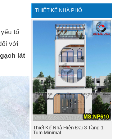
THIẾT KẾ NHÀ PHỐ
 yếu tố
đối với
gạch lát
Thiết Kế Nhà Hiện Đại 3 Tầng 1
Tum Minimal