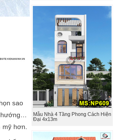
chọn sao
xu hướng…
Mẫu Nhà 4 Tầng Phong Cách Hiện
Đại 4x13m
m mỹ hơn.