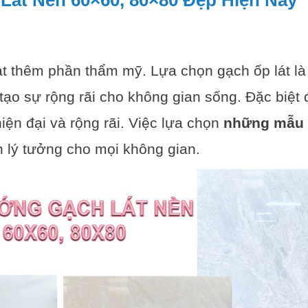
át Nền 60×60, 80×80 Đẹp Hiện Nay
ạt thêm phần thẩm mỹ. Lựa chọn gạch ốp lát là
tạo sự rộng rãi cho không gian sống. Đặc biệt 
ện đại và rộng rãi. Việc lựa chọn
những mẫu 
 lý tưởng cho mọi không gian.