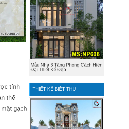
Mẫu Nhà 3 Tầng Phong Cách Hiện
Đại Thiết Kế Đẹp
ợc tính
THIẾT KẾ BIỆT THỰ
an thể
ề mặt gạch