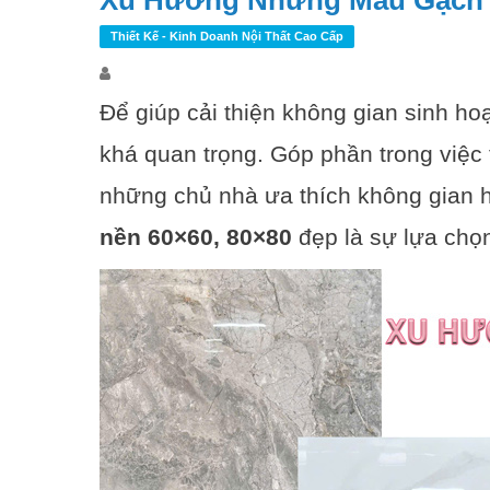
Xu Hướng Những Mẫu Gạch L
Thiết Kế - Kinh Doanh Nội Thất Cao Cấp
Để giúp cải thiện không gian sinh ho
khá quan trọng. Góp phần trong việc 
những chủ nhà ưa thích không gian hi
nền 60×60, 80×80
đẹp là sự lựa chọn