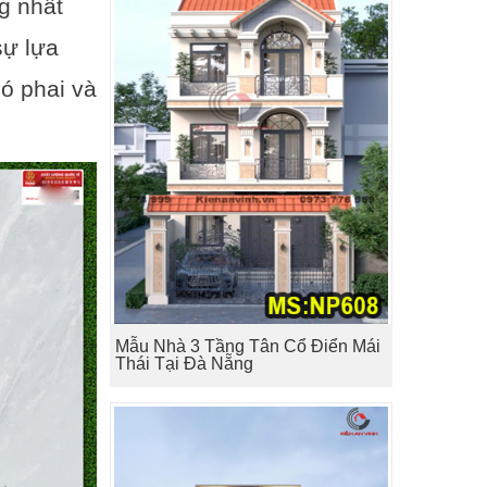
g nhất
sự lựa
ó phai và
Mẫu Nhà 3 Tầng Tân Cổ Điển Mái
Thái Tại Đà Nẵng