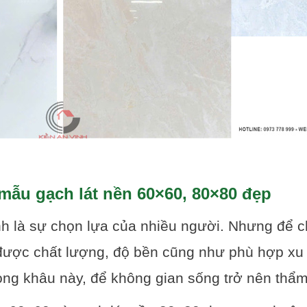
ẫu gạch lát nền 60×60, 80×80 đẹp
nh là sự chọn lựa của nhiều người. Nhưng để 
o được chất lượng, độ bền cũng như phù hợp 
rong khâu này, để không gian sống trở nên thẩ