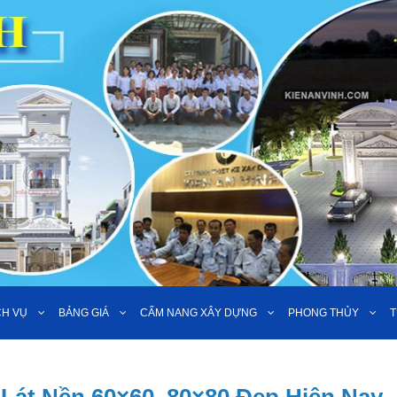
CH VỤ
BẢNG GIÁ
CẨM NANG XÂY DỰNG
PHONG THỦY
T