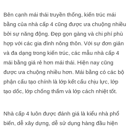
Bên cạnh mái thái truyền thống, kiến trúc mái
bằng của nhà cấp 4 cũng được ưa chuộng nhiều
bởi sự năng động. Đẹp gọn gàng và chi phí phù
hợp với các gia đình nông thôn.
Với sự đơn giản
và đa dạng trong kiến trúc, các mẫu nhà cấp 4
mái bằng giá rẻ hơn mái thái. Hiện nay cũng
được ưa chuộng nhiều hơn. Mái bằng có các bộ
phận cấu tạo chính là lớp kết cấu chịu lực, lớp
tạo dốc, lớp chống thấm và lớp cách nhiệt tốt.
Nhà cấp 4 luôn được đánh giá là kiểu nhà phổ
biến, dễ xây dựng, dễ sử dụng hàng đầu hiện