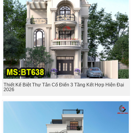
Thiết Kế Biệt Thự Tân Cổ Điển 3 Tầng Kết Hợp Hiện Đại
2026