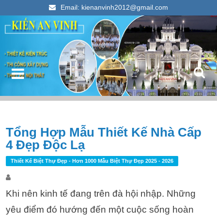
Email: kienanvinh2012@gmail.com
Kiến An Vinh
Thiết kế xây dựng nhà ống đẹp 2023
Điều hướng bài viết
Tổng Hợp Mẫu Thiết Kế Nhà Cấp
T
4 Đẹp Độc Lạ
k
c
Thiết Kế Biệt Thự Đẹp - Hơn 1000 Mẫu Biệt Thự Đẹp 2025 - 2026
Khi nên kinh tế đang trên đà hội nhập. Những
yêu điểm đó hướng đến một cuộc sống hoàn