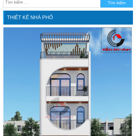
mang trong mình vẻ đẹp của sự hội
nhập những nét cổ điển xưa rất tinh
THIẾT KẾ NHÀ PHỐ
tế. Mẫu biệt thự cổ điển 2 tầng vừa
[…]