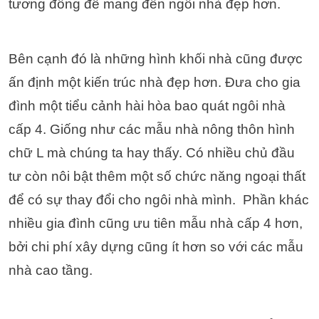
tương đồng để mang đến ngôi nhà đẹp hơn.
Bên cạnh đó là những hình khối nhà cũng được
ấn định một kiến trúc nhà đẹp hơn. Đưa cho gia
đình một tiểu cảnh hài hòa bao quát ngôi nhà
cấp 4. Giống như các mẫu nhà nông thôn hình
chữ L mà chúng ta hay thấy.
Có nhiều chủ đầu
tư còn nôi bật thêm một số chức năng ngoại thất
để có sự thay đổi cho ngôi nhà mình. Phần khác
nhiều gia đình cũng ưu tiên mẫu nhà cấp 4 hơn,
bởi chi phí xây dựng cũng ít hơn so với các mẫu
nhà cao tầng.