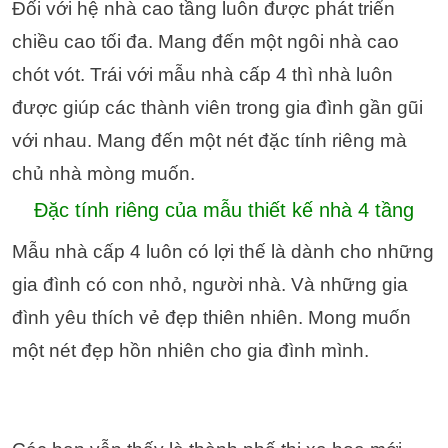
Đối với hệ nhà cao tầng luôn được phát triển
chiều cao tối đa. Mang đến một ngôi nhà cao
chót vót. Trái với mẫu nhà cấp 4 thì nhà luôn
được giúp các thành viên trong gia đình gần gũi
với nhau. Mang đến một nét đặc tính riêng mà
chủ nhà mòng muốn.
Đặc tính riêng của mẫu thiết kế nhà 4 tầng
Mẫu nhà cấp 4 luôn có lợi thế là dành cho những
gia đình có con nhỏ, người nhà. Và những gia
đình yêu thích vẻ đẹp thiên nhiên. Mong muốn
một nét đẹp hồn nhiên cho gia đình mình.