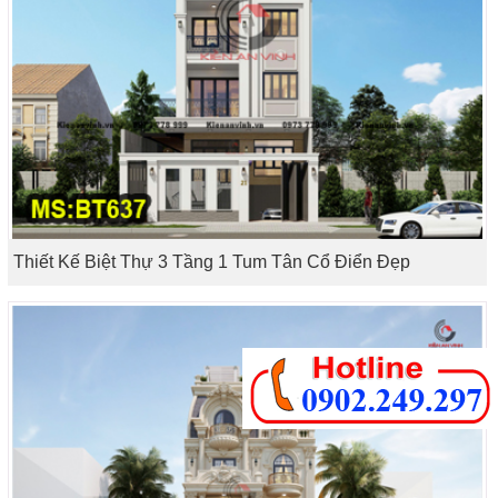
Thiết Kế Biệt Thự 3 Tầng 1 Tum Tân Cổ Điển Đẹp