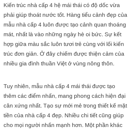
Kiến trúc nhà cấp 4 hệ mái thái có độ dốc vừa
phải giúp thoát nước tốt. Hàng tiểu cảnh đẹp của
mẫu nhà cấp 4 luôn được tạo cảnh quan thoáng
mát, nhất là vào những ngày hè oi bức. Sự kết
hợp giữa màu sắc luôn tươi trẻ cùng với lối kiến
trúc đơn giản. Ở đây chiếm được thiện cảm của
nhiều gia đình thuần Việt ở vùng nông thôn.
Tuy nhiên, mẫu nhà cấp 4 mái thái được tạo
thêm các điểm nhấn, mang phong cách hiện đại
cân xứng nhất. Tạo sự mới mẻ trong thiết kế mặt
tiền của nhà cấp 4 đẹp. Nhiều chi tiết cũng giúp
cho mọi người nhấn mạnh hơn. Một phần khác