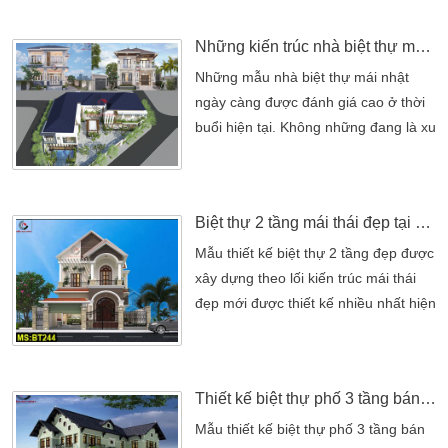
được nhiều chủ đầu tư chọn lựa bởi
sự sáng tạo luôn đem lại điều mới mẻ
Những kiến trúc nhà biệt thự mái Nhật đẹp có sân vườn, bể bơi
và nhiều người thích sự mới mẻ
trong thiet ke biet thu, như mẫu biệt
Những mẫu nhà biệt thự mái nhật
thự dưới đây được Công ty Kiến An
ngày càng được đánh giá cao ở thời
Vinh thiết kế […]
buổi hiện tại. Không những đang là xu
thế thiết kế mới của nhiều hộ gia đình
đang hướng đến. Mà còn là yếu tố
khiến các mẫu nhà biệt thự trở nên
Biệt thự 2 tầng mái thái đẹp tại Bình Dương
tiện nghi hơn khi ứng dụng vào thực
tiễn. Vừa mang lại tính thẩm mỹ cao
Mẫu thiết kế biệt thự 2 tầng đẹp được
vừa giúp tiết kiệm chi phí đầu tư một
xây dựng theo lối kiến trúc mái thái
cách đáng […]
đẹp mới được thiết kế nhiều nhất hiện
nay. Đây là các mẫu nhà mà chúng
tôi giúp bạn có thể tham khảo và
cùng gia đình tìm ra mẫu nhà yêu
Thiết kế biệt thự phố 3 tầng bán cổ điển đẹp
thích nhất. Phù hợp nhất với nhu cầu
và điều kiện kinh tế. Chiêm ngưỡng
Mẫu thiết kế biệt thự phố 3 tầng bán