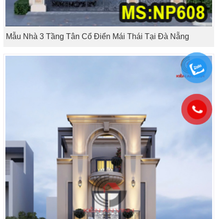
Mẫu Nhà 3 Tầng Tân Cổ Điển Mái Thái Tại Đà Nẵng