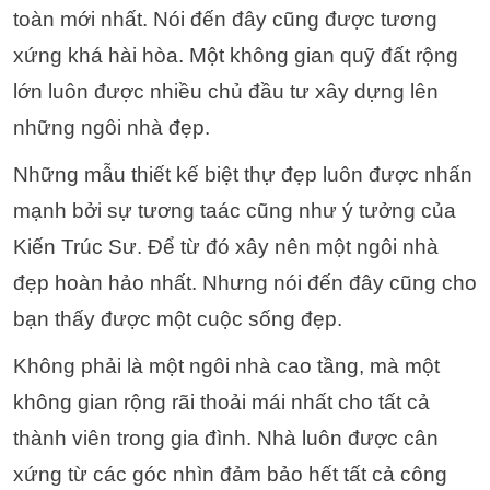
toàn mới nhất. Nói đến đây cũng được tương
xứng khá hài hòa. Một không gian quỹ đất rộng
lớn luôn được nhiều chủ đầu tư xây dựng lên
những ngôi nhà đẹp.
Những mẫu thiết kế biệt thự đẹp luôn được nhấn
mạnh bởi sự tương taác cũng như ý tưởng của
Kiến Trúc Sư. Để từ đó xây nên một ngôi nhà
đẹp hoàn hảo nhất. Nhưng nói đến đây cũng cho
bạn thấy được một cuộc sống đẹp.
Không phải là một ngôi nhà cao tầng, mà một
không gian rộng rãi thoải mái nhất cho tất cả
thành viên trong gia đình. Nhà luôn được cân
xứng từ các góc nhìn đảm bảo hết tất cả công