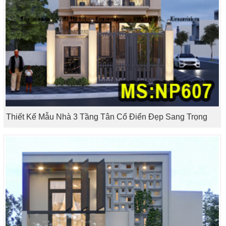
Thiết Kế Mẫu Nhà 3 Tầng Tân Cổ Điển Đẹp Sang Trọng