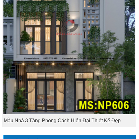
Mẫu Nhà 3 Tầng Phong Cách Hiện Đại Thiết Kế Đẹp