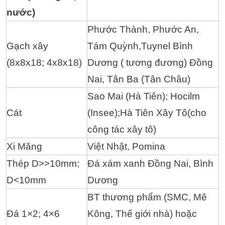
nước)
Phước Thành, Phước An,
Gạch xây
Tám Quỳnh,Tuynel Bình
(8x8x18; 4x8x18)
Dương ( tương đương) Đồng
Nai, Tân Ba (Tân Châu)
Sao Mai (Hà Tiên); Hocilm
Cát
(Insee);Hà Tiên Xây Tô(cho
công tác xây tô)
Xi Măng
Việt Nhật, Pomina
Thép D>>10mm;
Đá xám xanh Đồng Nai, Bình
D<10mm
Dương
BT thương phẩm (SMC, Mê
Đá 1×2; 4×6
Kông, Thế giới nhà) hoặc