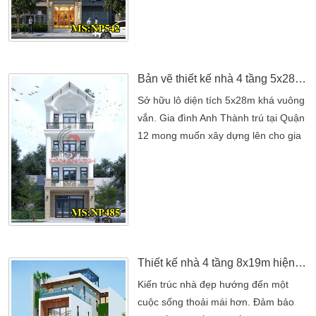
mẫu thiết kế nhà 4 tầng 4x15m tân cổ
điển. Nét đẹp được bao phủ đầy đủ
nhất, tạo nên một không gian tối ưu
nhất. Đủ cho bạn thấy được ngôi nhà
đẹp đúng […]
Bản vẽ thiết kế nhà 4 tầng 5x28m tân cổ điển 4 phòng ngủ đẹp
Sở hữu lô diện tích 5x28m khá vuông
vắn. Gia đình Anh Thành trú tại Quận
12 mong muốn xây dựng lên cho gia
đình mình một mẫu nhà 4 tầng.
Nhưng để xây dựng lên ngôi nhà đẹp
hoàn thiện đòi hỏi anh phải tìm được
công ty chuyên thiết kế nhà. Với nền
kinh tế đang ngày phát triển thì khá
nhiều công ty xây dựng mọc lên như
nấm. Để tìm […]
Thiết kế nhà 4 tầng 8x19m hiện đại có tầng hầm để xe oto 7 phòng ngủ tại Tân Phú
Kiến trúc nhà đẹp hướng đến một
cuộc sống thoải mái hơn. Đảm bảo