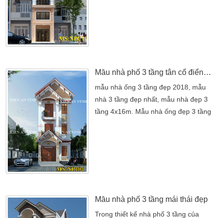
nhà này được lấy ý tưởng từ chủ đầu
tư và cà kts hai bên đã có một sự
phối hợp ăn ý. Tạo nên một kiến trúc
không chỉ làm cho chủ đầu tư anh Tư
hài lòng. Mà còn làm […]
Mẫu nhà phố 3 tầng tân cổ điển đẹp nhất
mẫu nhà ống 3 tầng đẹp 2018, mẫu
nhà 3 tầng đẹp nhất, mẫu nhà đẹp 3
tầng 4x16m. Mẫu nhà ống đẹp 3 tầng
5m, nhà ống 3 tầng mái thái, mẫu
nhà phố 3 tầng hiện đại. Xây nhà ống
3 tầng phong cách hiện đại, mẫu nhà
đẹp 3 tầng 5x12m, thiết kế nhà. Mẫu
nhà 3 tầng bán cổ điển này mang đến
sức sống cho Kiến Trúc Sư hiện nay.
Không […]
Mẫu nhà phố 3 tầng mái thái đẹp
Trong thiết kế nhà phố 3 tầng của