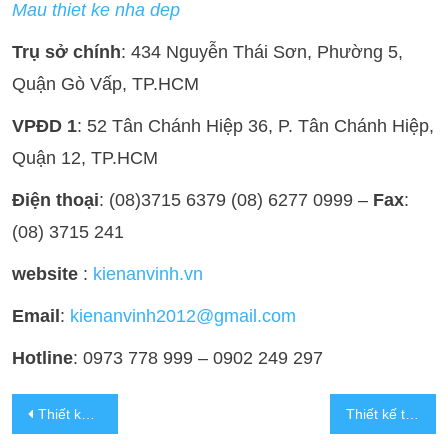
Mau thiet ke nha dep
Trụ sở chính
: 434 Nguyễn Thái Sơn, Phường 5,
Quận Gò Vấp, TP.HCM
VPĐD 1
: 52 Tân Chánh Hiệp 36, P. Tân Chánh Hiệp,
Quận 12, TP.HCM
Điện thoại
: (08)3715 6379 (08) 6277 0999 –
Fax
:
(08) 3715 241
website
:
kienanvinh.vn
Email
:
kienanvinh2012@gmail.com
Hotline
: 0973 778 999 – 0902 249 297
Thiết kế thi công nhà anh Dũng
Thiết kế thi công nhà anh Toàn