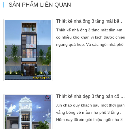
SẢN PHẨM LIÊN QUAN
Thiết kế nhà ống 3 tầng mái bằng đẹp tại Tân Bình
Thiết kế nhà ống 3 tầng mặt tiền 4m
có nhiều khó khăn vì kích thước chiều
ngang quá hẹp. Và các ngôi nhà phố
thường nằm san sát nhau. Vì vậy, khi
thiết kế nhà phố mặt tiền 4m đòi hỏi
các kiến trúc sư Kiến An Vinh phải giải
quyết. Các vấn đề về độ thông
thoáng, ánh sáng tự nhiên, gió và lưu
thông không khí. Nhưng khi thiết kế
nhà mặt tiền […]
Thiết kế nhà đẹp 3 tầng bán cổ điển đẹp tại Hà Tiên
Xin chào quý khách sau một thời gian
vắng bóng về mẫu nhà phố 3 tầng .
Hôm nay tôi xin giới thiệu ngôi nhà 3
tầng 4x22m đẹp bán cổ điển. Ngôi