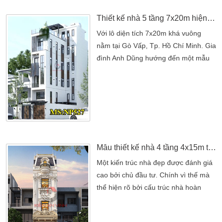
là những tiêu chí mà nhiều chủ đầu tư
luôn hướng […]
Thiết kế nhà 5 tầng 7x20m hiện đại tại Gò Vấp
Với lô diện tích 7x20m khá vuông
nằm tại Gò Vấp, Tp. Hồ Chí Minh. Gia
đình Anh Dũng hướng đến một mẫu
thiết kế nhà 5 tầng đẹp. Mang phong
cách hiện đại luôn được tính toán một
cách cụ thể. Nhưng để xây dựng lên
một ngôi nhà 5 tầng, đòi hỏi anh phải
tìm được một công ty thiết kế nhà
hợp lý. Từ công năng ngoại thất cho
đến nội […]
Mẫu thiết kế nhà 4 tầng 4x15m tân cổ điển đẹp đầy công năng nhất
Một kiến trúc nhà đẹp được đánh giá
cao bởi chủ đầu tư. Chính vì thế mà
thể hiện rõ bởi cấu trúc nhà hoàn
thiện nhất. Hôm nay, Kiến An Vinh
chúng tôi gửi đến quý khách hàng