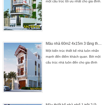
một cấu trúc tối ưu nhất cho gia đình.
Đẩy mạnh thêm khối hình vuông vắn
của nét hiện đại. Sở hữu lô diện tích
đất 8x19m gia đình Anh Nhuận tại
Tân Phú. Gia đình muốn xây dựng
lên một mẫu nhà 4 tầng mang phong
cách hiện đại. Đưa đến những điểm
nổi bật riêng cho gia đình […]
Mẫu nhà 60m2 4x15m 3 tầng thiết kế tuyệt đẹp
Một kiến trúc thiết kế nhà luôn nhấn
mạnh đến điểm khách quan. Bởi một
cấu trúc nhà luôn đến cho gia đình
mình nét đẹp nhất. Một không gian
hoàn toàn mới mẻ. Một niềm hạnh
phúc thoải mái nhất cho gia đình.
Cũng chính vì thế mà nhiều chủ đầu
tư hướng cho mình một ngôi nhà mơ
ước. Vốn dĩ một ngôi nhà đẹp luôn là
sự cân đối giữa khuôn viên […]
Mẫu thiết kế nhà phố 1 trệt 2 lầu đẹp và sang trọng