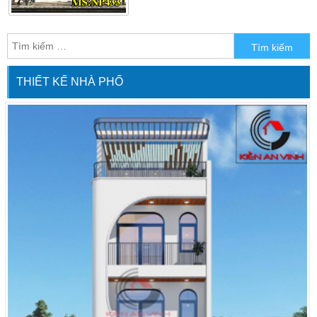
thiện nhất. Với lô diện tích 11x16m
chủ đầu tư dưới đây hướng đến một
không gian nhà hiện đại. Lợi thế […]
THIẾT KẾ NHÀ PHỐ