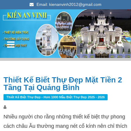
Email: kienanvinh2012@gmail.com
Kiến An Vinh
Thiết kế xây dựng nhà ống đẹp 2023
Điều hướng bài viết
Thiết Kế Biết Thự Đẹp Mặt Tiền 2
T
Tầng Tại Quảng Bình
k
c
Thiết Kế Biệt Thự Đẹp - Hơn 1000 Mẫu Biệt Thự Đẹp 2025 - 2026
Nhiều người cho rằng những thiết kế biệt thự phong
cách châu Âu thường mang nét cổ kính nên chỉ thích