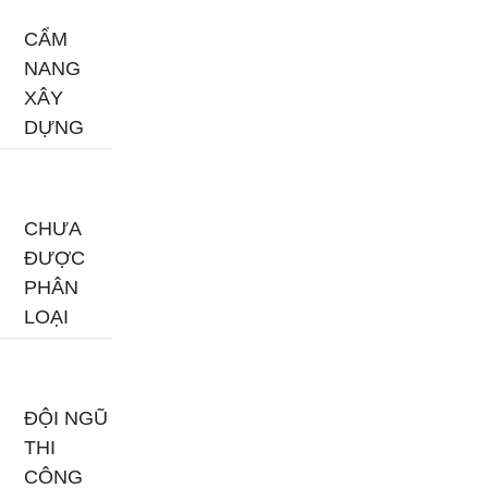
CẨM
NANG
XÂY
DỰNG
CHƯA
ĐƯỢC
PHÂN
LOẠI
ĐỘI NGŨ
THI
CÔNG