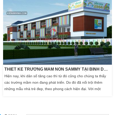
THIẾT KẾ TRƯỜNG MẦM NON SAMMY TẠI BÌNH DƯƠNG
Hiện nay, khi dân số tăng cao thì từ đó cũng cho chúng ta thấy
các trường mầm non đang phát triển. Do đó đã nổi trội thêm
những mẫu nhà trẻ đep, theo phong cách hiện đại. Với một
không gian khác nhau ở một ngôi trường của bé đang học.
Trường học mầm non luôn được gắn liền với tuổi thơ chúng ta.
Một không gian khởi đầu cho cuộc chiến bắt đầu […]