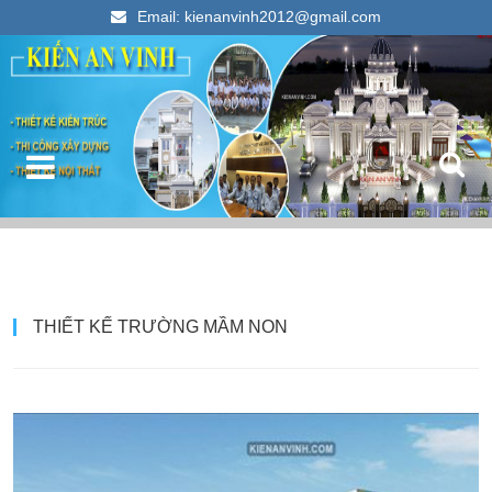
Email: kienanvinh2012@gmail.com
Kiến An Vinh
Thiết kế xây dựng nhà ống đẹp 2023
T
THIẾT KẾ TRƯỜNG MẦM NON
k
c