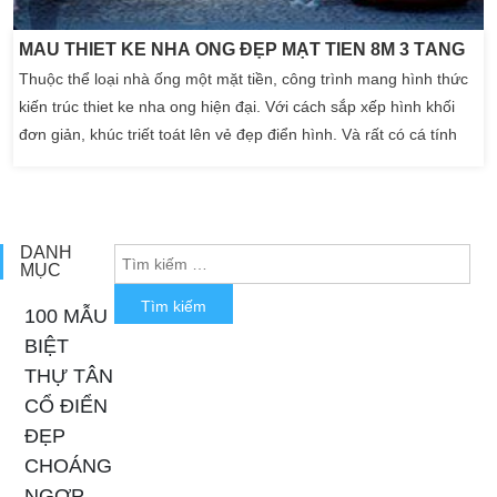
MẪU THIẾT KẾ NHÀ ỐNG ĐẸP MẶT TIỀN 8M 3 TẦNG
Thuộc thể loại nhà ống một mặt tiền, công trình mang hình thức
kiến trúc thiet ke nha ong hiện đại. Với cách sắp xếp hình khối
đơn giản, khúc triết toát lên vẻ đẹp điển hình. Và rất có cá tính
của thể loại kiến trúc hiện đại. Màu sắc và vật liệu của công trình
cũng được kiến trúc sư lựa chọn khá có ý đồ với gam màu chủ
đạo là gam màu […]
DANH
MỤC
100 MẪU
BIỆT
THỰ TÂN
CỔ ĐIỂN
ĐẸP
CHOÁNG
NGỢP