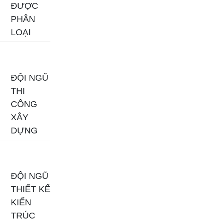
ĐƯỢC
PHÂN
LOẠI
ĐỘI NGŨ
THI
CÔNG
XÂY
DỰNG
ĐỘI NGŨ
THIẾT KẾ
KIẾN
TRÚC