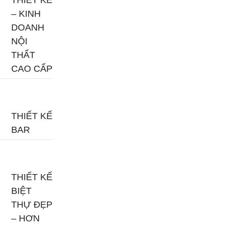
THIẾT KẾ
– KINH
DOANH
NỘI
THẤT
CAO CẤP
THIẾT KẾ
BAR
THIẾT KẾ
BIỆT
THỰ ĐẸP
– HƠN