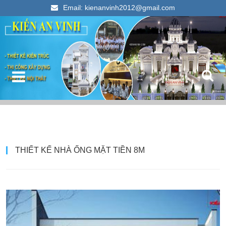
Email: kienanvinh2012@gmail.com
Kiến An Vinh
Thiết kế xây dựng nhà ống đẹp 2023
T
THIẾT KẾ NHÀ ỐNG MẶT TIỀN 8M
k
c