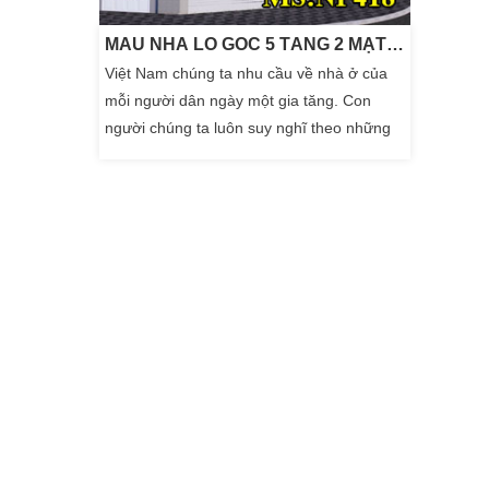
MẪU NHÀ LÔ GÓC 5 TẦNG 2 MẶT TIỀN ĐẸP HIỆN ĐẠI
Việt Nam chúng ta nhu cầu về nhà ở của
mỗi người dân ngày một gia tăng. Con
người chúng ta luôn suy nghĩ theo những
câu nói của ông cha xưa “ An Cư Lạc
Nghiệp ” . Chính vì thế mà dù nhà nhỏ hay
lớn cũng đủ sinh hoạt cho tất cả thành viên
trong gia đình mình. Nhưng khi hướng đến
xây dựng ngôi nhà đẹp thì phải là sao cho
[…]