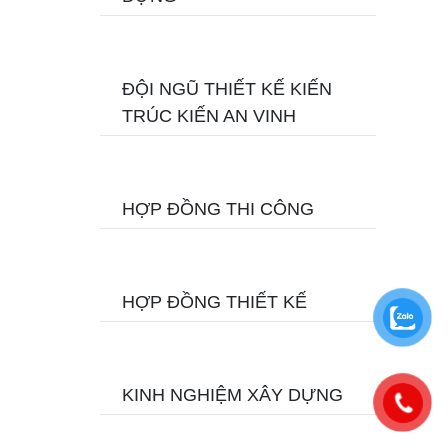
ĐỘI NGŨ THIẾT KẾ KIẾN
TRÚC KIẾN AN VINH
HỢP ĐỒNG THI CÔNG
HỢP ĐỒNG THIẾT KẾ
KINH NGHIỆM XÂY DỰNG