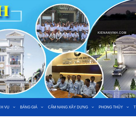
CH VỤ
BẢNG GIÁ
CẨM NANG XÂY DỰNG
PHONG THỦY
T