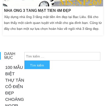
NHÀ ỐNG 3 TẦNG MẶT TIỀN 4M ĐẸP
Xây dựng nhà ống 3 tầng mặt tiền 4m đẹp tại Bạc Liêu. Đã cho
bạn thấy một cảnh quan tuyệt vời nhất cho gia đình bạn. Cũng từ
đây cho bạn một sự lựa chọn hoàn hảo về ngôi nhà 3 tầng đẹp.
Bạn có thể nhận thấy rằng các thiết kế nhà ống ngày nay đang
rất thịnh hành trong năm 2019. Ở các đô thị lớn cũng như khu
vực nông thôn […]
DANH
MỤC
100 MẪU
BIỆT
THỰ TÂN
CỔ ĐIỂN
ĐẸP
CHOÁNG
NGỢP