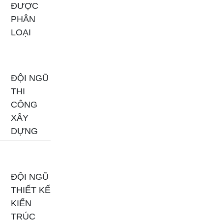
ĐƯỢC
PHÂN
LOẠI
ĐỘI NGŨ
THI
CÔNG
XÂY
DỰNG
ĐỘI NGŨ
THIẾT KẾ
KIẾN
TRÚC