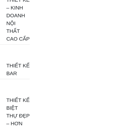
THIẾT KẾ
– KINH
DOANH
NỘI
THẤT
CAO CẤP
THIẾT KẾ
BAR
THIẾT KẾ
BIỆT
THỰ ĐẸP
– HƠN