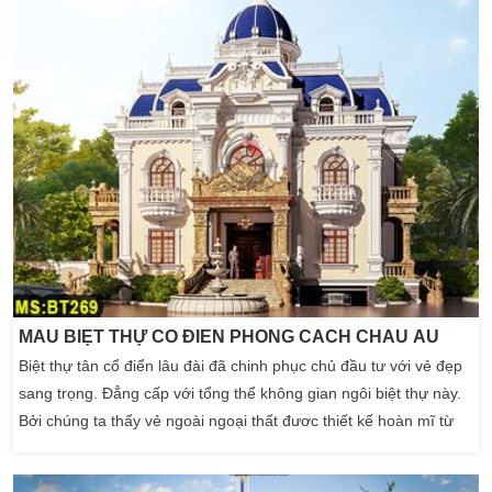
MẪU BIỆT THỰ CỔ ĐIỂN PHONG CÁCH CHÂU ÂU
Biệt thự tân cổ điển lâu đài đã chinh phục chủ đầu tư với vẻ đẹp
sang trọng. Đẳng cấp với tổng thể không gian ngôi biệt thự này.
Bởi chúng ta thấy vẻ ngoài ngoại thất đươc thiết kế hoàn mĩ từ
những chi tiết hoa văn phào chỉ nhỏ nhất. Không gian ngôi biệt
thự tân cổ điển đẹp đã nói rõ nét đẹp riêng đến tổng thể vẻ đẹp