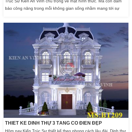
Trúc Sư Kiến An Vinh chú trọng về mặt hình thức. Mà còn đảm
bảo công năng trong mỗi không gian sống nhằm mang tới sự
tiện nghi nhất cho gia đình Anh Ón ở Sóc Trăng. Điểm nhấn nổi
bật nhất trong thiết kế kiến trúc biệt thự 2 tầng bán cổ điển. Theo
hướng của lâu đài dinh thự 2 tầng ở […]
THIẾT KẾ DINH THỰ 3 TẦNG CỔ ĐIỂN ĐẸP
Hôm nay,Kiến Trúc Sư thiết kế theo phong cách lâu đài. Dinh thự