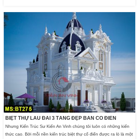
Phong cách biệt thự tân cổ điển đẹp này thường mang đậm chất
kiến trúc châu âu. Do đó, đội ngũ thi công và Kiến Trúc Sư công
ty thiết kế biệt thự Kiến An […]
BIỆT THỰ LÂU ĐÀI 3 TẦNG ĐẸP BÁN CỔ ĐIỂN
Nhưng Kiến Trúc Sư Kiến An Vinh chúng tôi luôn có những kiến
thức cao. Bởi mỗi nền kiến trúc biệt thự cổ điển được ra lò là một