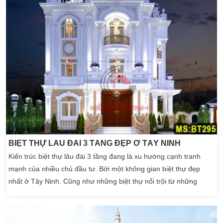
BIỆT THỰ LÂU ĐÀI 3 TẦNG ĐẸP Ở TÂY NINH
Kiến trúc biệt thự lâu đài 3 tầng đang là xu hướng cạnh tranh
mạnh của nhiều chủ đầu tư. Bởi một không gian biệt thự đẹp
nhất ở Tây Ninh. Cũng như những biệt thự nổi trội từ những
phong cách mới được hướng từ các nước phương tây. Nhưng
biệt thự luôn được triển khải đúng điều độ như hợp với khí hậu
khắc nghiệt tại Việt Nam. Phong cảnh gần gữi với […]