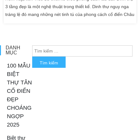
3 tầng đẹp là một nghệ thuật trong thiết kế. Dinh thự nguy nga
tráng lệ đó mang những nét tinh tú của phong cách cổ điển Châu
Âu. Tâm huyết của kiến trúc sư của Kiến Trúc Sư Kiến An Vinh.
Chắc chắn khi chiêm ngưỡng những hình ảnh của mẫu dinh thự
3 tầng tân cổ điển của gia đình Anh […]
DANH
MỤC
100 MẪU
BIỆT
THỰ TÂN
CỔ ĐIỂN
ĐẸP
CHOÁNG
NGỢP
2025
Biệt thự