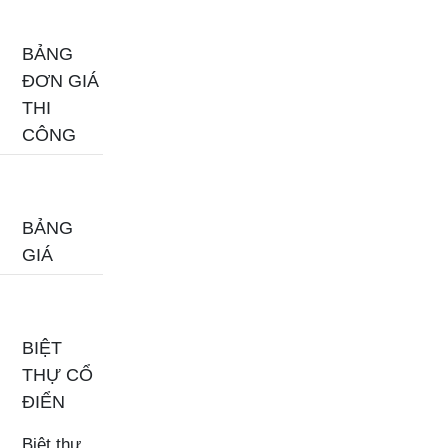
BẢNG
ĐƠN GIÁ
THI
CÔNG
BẢNG
GIÁ
BIỆT
THỰ CỔ
ĐIỂN
Biệt thự