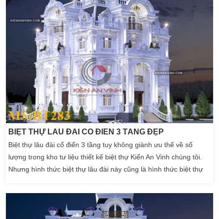
BIỆT THỰ LÂU ĐÀI CỔ ĐIỂN 3 TẦNG ĐẸP
Biệt thự lâu đài cổ điển 3 tầng tuy không giành ưu thế về số
lượng trong kho tư liệu thiết kế biệt thự Kiến An Vinh chúng tôi.
Nhưng hình thức biệt thự lâu đài này cũng là hình thức biệt thự
khá cao sang. Sau đây là biệt thự 3 tầng cổ điển của gia đình chị
Nhi ở Bình Dương. Biệt thự lâu đài đẹp là hình thức lấy cảm
hứng từ […]