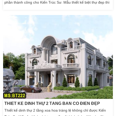
phần thành công cho Kiến Trúc Sư. Mẫu thiết kế biệt thự đẹp thì
lại được rất nhiều chủ đầu tư hướng đến ủng hộ. Bởi vì phong
cách nghệ thuật cổ điển thiết kế có phần khó hơn. Nó thể hiện
công phu đầu tư cho […]
THIẾT KẾ DINH THỰ 2 TẦNG BÁN CỔ ĐIỂN ĐẸP
Thiết kế dinh thự 2 tầng xoa hoa tráng lệ không chỉ được Kiến