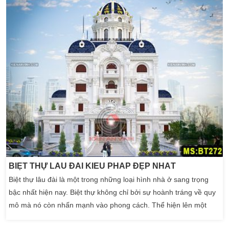
của biệt thự kiểu […]
BIỆT THỰ LÂU ĐÀI KIỂU PHÁP ĐẸP NHẤT
Biệt thự lâu đài là một trong những loại hình nhà ở sang trọng
bậc nhất hiện nay. Biệt thự không chỉ bởi sự hoành tráng về quy
mô mà nó còn nhấn mạnh vào phong cách. Thể hiện lên một
kiến trúc nguy nga tráng lệ, nói lên được sự đẳng cấp và bề thế