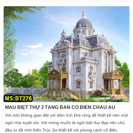
đẹp với những họa tiết hoa văn phù điêu đắp nổi một cách tinh tế
mà qua […]
MẪU BIỆT THỰ 3 TẦNG BÁN CỔ ĐIỂN CHÂU ÂU
Với một không gian đất với diện tích khá rộng để thiết kế nên một
ngôi nhà tuyệt vời. Với mông muốn là ngôi biệt thự đẹp nên chủ
đầu tư đã nhờ Kiến Trúc Sư thiết kế với phong cách cổ điển.