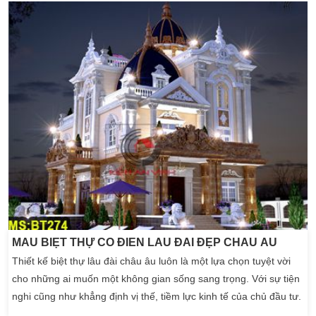
của chủ nhân. Và chắc chắn mỗi công trình biệt thự, lâu đài
mà Kiến An Vinh chúng tôi mang đến dưới […]
MẪU BIỆT THỰ CỔ ĐIỂN LÂU ĐÀI ĐẸP CHÂU ÂU
Thiết kế biệt thự lâu đài châu âu luôn là một lựa chọn tuyệt vời
cho những ai muốn một không gian sống sang trọng. Với sự tiện
nghi cũng như khẳng định vị thế, tiềm lực kinh tế của chủ đầu tư.
Kiến trúc biệt thự cổ điển sở hữu vẻ đẹp tuyệt mỹ nhất. Sở hữu