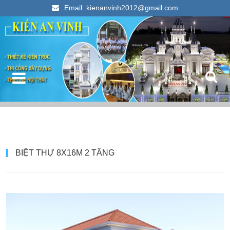
Email: kienanvinh2012@gmail.com
Kiến An Vinh
Thiết kế xây dựng nhà ống đẹp 2023
T
BIỆT THỰ 8X16M 2 TẦNG
k
c