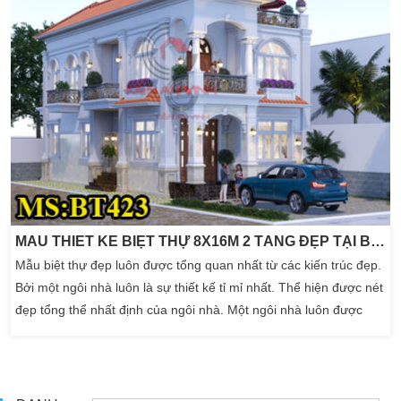
MẪU THIẾT KẾ BIỆT THỰ 8X16M 2 TẦNG ĐẸP TẠI BÌNH PHƯỚC
Mẫu biệt thự đẹp luôn được tổng quan nhất từ các kiến trúc đẹp.
Bởi một ngôi nhà luôn là sự thiết kế tỉ mỉ nhất. Thể hiện được nét
đẹp tổng thể nhất định của ngôi nhà. Một ngôi nhà luôn được
nhấn mạnh cho chúng ta bởi phong cách thiết kế hoàn mỹ.
Nhưng để một căn nhà mơ ước thì điều đầu tiên bao giờ cũng
được hướng đến một khuôn viên […]