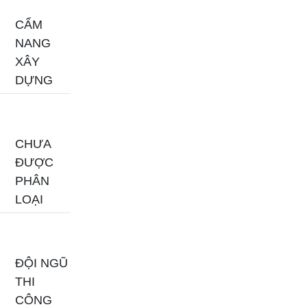
CẨM
NANG
XÂY
DỰNG
CHƯA
ĐƯỢC
PHÂN
LOẠI
ĐỘI NGŨ
THI
CÔNG