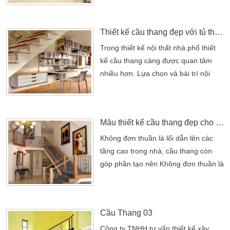
Hiệp 36, P. Tân Chánh Hiệp, Quận
12, TP.HCMĐiện thoại: (08)3715
Thiết kế cầu thang đẹp với tủ thông minh
6379 (08) 3715 2415 – Fax: (08)
3715
Trong thiết kế nội thất nhà phố thiết
2415Email: kienanvinh2012@gmail.comH
kế cầu thang càng được quan tâm
0903 882 507 – 0902 249 297
nhiều hơn. Lựa chọn và bài trí nội
thất nhà phố ra sao thật sự trở thành
vấn đề “then chốt” đối với bất kỳ ngôi
nhà hiện đại nào. Trong đó, không
Mẫu thiết kế cầu thang đẹp cho nhà phố
gian lưu trữ tại các cầu thang là một
vấn đề rất quan trọng. Công ty thiết
Không đơn thuần là lối dẫn lên các
kế xây dựng Kiến An Vinh xin tổng
tầng cao trong nhà, cầu thang còn
hợp một số giải pháp thiết […]
góp phần tạo nên Không đơn thuần là
lối dẫn lên các tầng cao trong nhà,
cầu thang còn góp phần tạo nên nét
thẩm mỹ nội thất và đóng vai trò
Cầu Thang 03
quyết định cho sinh khí trong ngôi
nhà. Do đó, cầu thang phải được thiết
Công ty TNHH tư vấn thiết kế xây