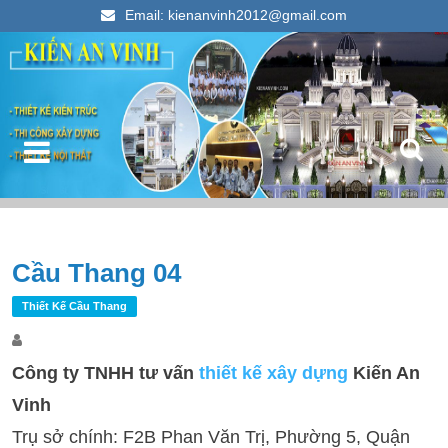
Email: kienanvinh2012@gmail.com
Kiến An Vinh
Thiết kế xây dựng nhà ống đẹp 2023
Điều hướng bài viết
Cầu Thang 04
T
k
Thiết Kế Cầu Thang
c
Công ty TNHH tư vấn
thiết kế xây dựng
Kiến An
Vinh
Trụ sở chính: F2B Phan Văn Trị, Phường 5, Quận