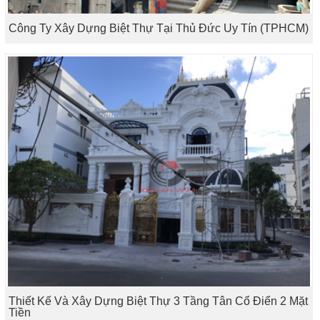
Công Ty Xây Dựng Biệt Thự Tại Thủ Đức Uy Tín (TPHCM)
Thiết Kế Và Xây Dựng Biệt Thự 3 Tầng Tân Cổ Điển 2 Mặt
Tiền