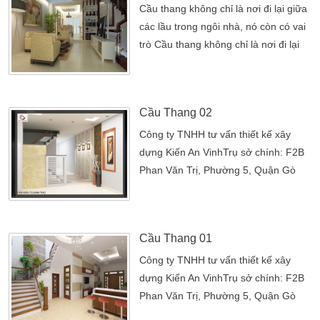
Cầu thang không chỉ là nơi đi lại giữa
các lầu trong ngôi nhà, nó còn có vai
trò Cầu thang không chỉ là nơi đi lại
giữa các lầu trong ngôi nhà, nó còn
có vai trò hết sức quan trọng đối với
phong thủy của ngôi nhà. Nếu được
Cầu Thang 02
thiết kế và bố trí hợp lý thì cầu thang
không những mang lại phong thủy tốt
Công ty TNHH tư vấn thiết kế xây
nó còn mang lại may mắn và […]
dựng Kiến An VinhTrụ sở chính: F2B
Phan Văn Trị, Phường 5, Quận Gò
Vấp, TP.HCMVPĐD: 52 Tân Chánh
Hiệp 36, P. Tân Chánh Hiệp, Quận
12, TP.HCMĐiện thoại: (08)3715
Cầu Thang 01
6379 (08) 3715 2415 – Fax: (08)
3715
Công ty TNHH tư vấn thiết kế xây
2415Email: kienanvinh2012@gmail.comH
dựng Kiến An VinhTrụ sở chính: F2B
0903 882 507 – 0902 249 297
Phan Văn Trị, Phường 5, Quận Gò
Vấp, TP.HCMVPĐD: 52 Tân Chánh