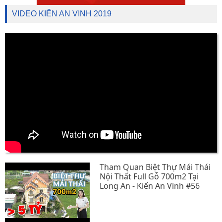
VIDEO KIẾN AN VINH 2019
Tham Quan Biệt Thự Mái Thái
Nội Thất Full Gỗ 700m2 Tại
Long An - Kiến An Vinh #56